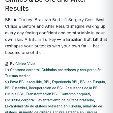
Results
BBL in Turkey: Brazilian Butt Lift Surgery Cost, Best
Clinics & Before and After ResultsImagine waking up
every day feeling confident and comfortable in your
own skin. A BBL in Turkey — a Brazilian Butt Lift that
reshapes your buttocks with your own fat — has
become one of the...
By
Clínica Vivid
Contorno corporal
,
Cuidados posteriores y recuperación
,
Turismo médico
Pavo BBL asequible
,
BBL
,
Experiencia BBL
,
BBL en Turquía
,
BBL Estambul
,
Recuperación de BBL
,
Resultados de la BBL
,
Cirugía BBL
,
Transformación BBL
,
Contorno corporal
,
Escultura corporal
,
Levantamiento de glúteos brasileño
,
Levantamiento de glúteos brasileño en Turquía
,
aumento de
glúteos
,
Aumento de glúteos
,
Cirugía estética en Turquía
,