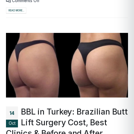
Comments Off
READ MORE...
BBL in Turkey: Brazilian Butt
14
Lift Surgery Cost, Best
Oct
Clinics & Before and After