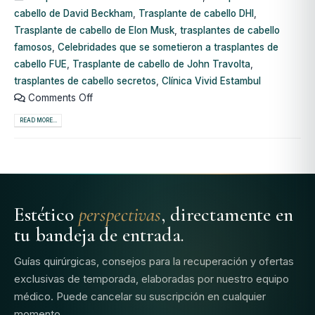
cabello de David Beckham
,
Trasplante de cabello DHI
,
Trasplante de cabello de Elon Musk
,
trasplantes de cabello
famosos
,
Celebridades que se sometieron a trasplantes de
cabello FUE
,
Trasplante de cabello de John Travolta
,
trasplantes de cabello secretos
,
Clínica Vivid Estambul
Comments Off
READ MORE...
Estético
perspectivas
, directamente en
tu bandeja de entrada.
Guías quirúrgicas, consejos para la recuperación y ofertas
exclusivas de temporada, elaboradas por nuestro equipo
médico. Puede cancelar su suscripción en cualquier
momento.