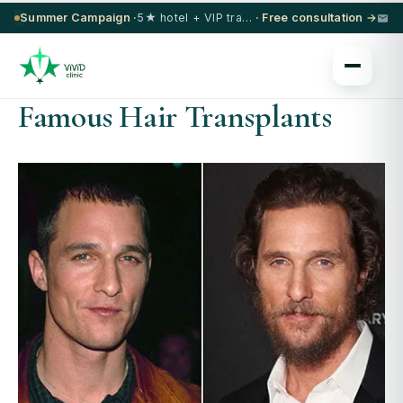
Summer Campaign ·
5★ hotel + VIP transfer on select procedures
· Free consultation →
Famous Hair Transplants