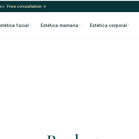
res
· Free consultation →
stética facial
Estética mamaria
Estética corporal