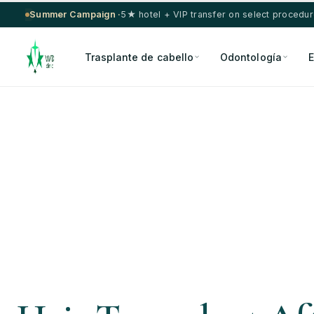
Summer Campaign ·
5★ hotel + VIP transfer on select procedu
Trasplante de cabello
Odontología
E