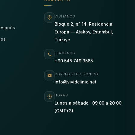
CONTACTO
VISÍTANOS
Bloque 2, nº 14, Residencia
después
Europa — Atakoy, Estambul,
ios
Türkiye
LLÁMENOS
+90 545 749 3565
s
CORREO ELECTRÓNICO
info@vividclinic.net
HORAS
Lunes a sábado · 09:00 a 20:00
(GMT+3)