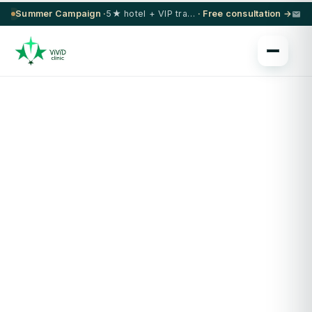
Summer Campaign ·
5★ hotel + VIP transfer on select procedures
· Free consultation →