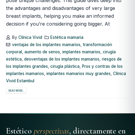
pose unique challenges. This guide dives deep into
the advantages and disadvantages of very large
breast implants, helping you make an informed
decision if you’re considering going bigger. At
By
Clínica Vivid
Estética mamaria
ventajas de los implantes mamarios
,
transformación
corporal
,
aumento de senos
,
implantes mamarios
,
cirugía
estética
,
desventajas de los implantes mamarios
,
riesgos de
los implantes grandes
,
cirugía plástica
,
Pros y contras de los
implantes mamarios
,
implantes mamarios muy grandes
,
Clínica
Vivid Estambul
READ MORE...
Estético
perspectivas
, directamente en