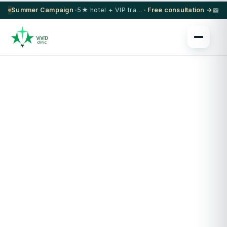
Summer Campaign ·
5★ hotel + VIP transfer on select procedures
· Free consultation →