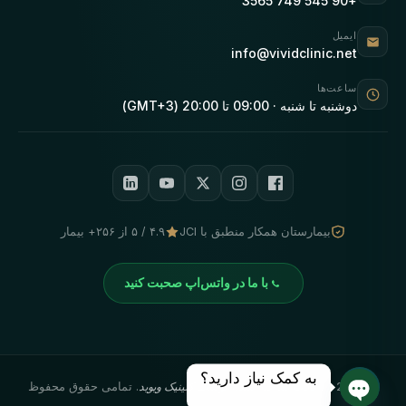
+90 545 749 3565
ایمیل
info@vividclinic.net
ساعت‌ها
دوشنبه تا شنبه · 09:00 تا 20:00 (GMT+3)
بیمارستان همکار منطبق با JCI
۴.۹ / ۵ از ۲۵۶+ بیمار
با ما در واتس‌اپ صحبت کنید
به کمک نیاز دارید؟
©
2026
· با دقت ساخته شده توسط
کلینیک ویوید
. تمامی حقوق محفوظ