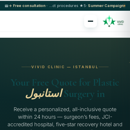
· Free consultation →
5★ hotel + VIP transfer on select procedures
Summer Campaign ·
VIVID CLINIC — ISTANBUL
Your Free Quote for Plastic
Surgery in
استانبول
Receive a personalized, all-inclusive quote
within 24 hours — surgeon’s fees, JCI-
accredited hospital, five-star recovery hotel and