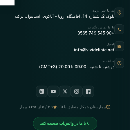
به ما سر بزنید
بلوک 2، شماره 14، اقامتگاه اروپا - آتاکوی، استانبول، ترکیه
با ما تماس بگیرید
+90 545 749 3565
ایمیل
info@vividclinic.net
ساعت‌ها
دوشنبه تا شنبه · 09:00 تا 20:00 (GMT+3)
بیمارستان همکار منطبق با JCI
۴.۹ / ۵ از ۲۵۶+ بیمار
با ما در واتس‌اپ صحبت کنید