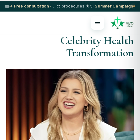
· Free consultation →
5★ hotel + VIP transfer on select procedures
Summer Campaign ·
Celebrity Health
Transformation