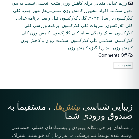
رژیم غذایی متعادل برای کاهش وزن
,
مثبت اندیشی نسبت به بدن
,
تحول سلامت افراد مشهور
,
کاهش وزن سلبریتی‌ها
,
تغییر چهره کلی
کلارکسون در سال ۲۰۲۴
,
کلی کلارکسون قبل و بعد
,
برنامه غذایی
کلی کلارکسون
,
تمرینات کلی کلارکسون
,
برنامه ورزشی کلی
کلارکسون
,
سبک زندگی سالم کلی کلارکسون
,
کاهش وزن کلی
کلارکسون
,
سلامتی کلی کلارکسون
,
سلامت روان و کاهش وزن
,
کاهش وزن پایدار
,
انگیزه کاهش وزن
Comments Off
ادامه مطلب ...
زیبایی شناسی
بینش‌ها
, ، مستقیماً به
صندوق ورودی شما.
راهنماهای جراحی، نکات بهبودی و پیشنهادهای فصلی اختصاصی -
نوشته شده توسط تیم پزشکی ما. هر زمان که خواستید اشتراک