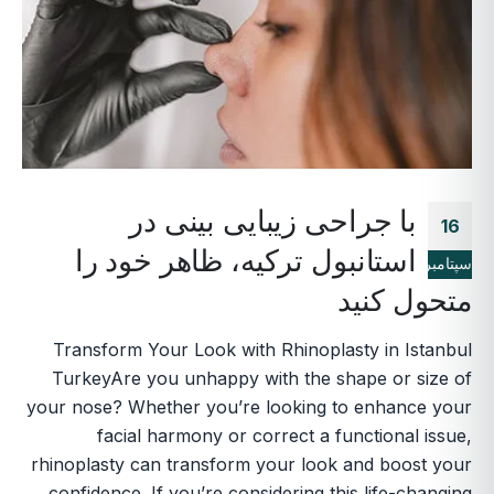
با جراحی زیبایی بینی در
16
استانبول ترکیه، ظاهر خود را
سپتامبر
متحول کنید
Transform Your Look with Rhinoplasty in Istanbul
TurkeyAre you unhappy with the shape or size of
your nose? Whether you’re looking to enhance your
facial harmony or correct a functional issue,
rhinoplasty can transform your look and boost your
confidence. If you’re considering this life-changing