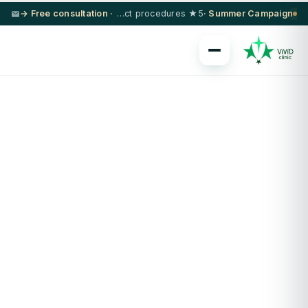
· Free consultation →
5★ hotel + VIP transfer on select procedures
Summer Campaign ·