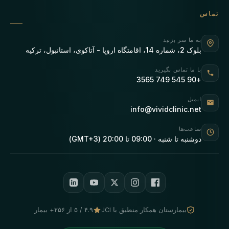
تماس
به ما سر بزنید
بلوک 2، شماره 14، اقامتگاه اروپا - آتاکوی، استانبول، ترکیه
با ما تماس بگیرید
+90 545 749 3565
ایمیل
info@vividclinic.net
ساعت‌ها
دوشنبه تا شنبه · 09:00 تا 20:00 (GMT+3)
بیمارستان همکار منطبق با JCI
۴.۹ / ۵ از ۲۵۶+ بیمار