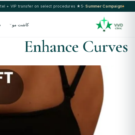
5★ hotel + VIP transfer on select procedures
Summer Campaign ·
کاشت مو
د
Enhance Curves