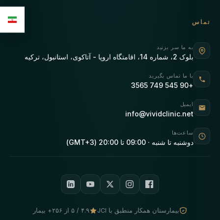
تماس
به ما سر بزنید
بلوک 2، شماره 14، اقامتگاه اروپا - آتاکوی، استانبول، ترکیه
با ما تماس بگیرید
+90 545 749 3565
ایمیل
info@vividclinic.net
ساعت‌ها
دوشنبه تا شنبه · 09:00 تا 20:00 (GMT+3)
بیمارستان همکار منطبق با JCI
۴.۹ / ۵ از ۲۵۶+ بیمار