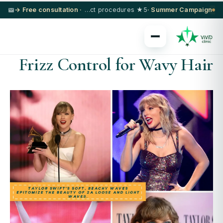
· Free consultation →
5★ hotel + VIP transfer on select procedures
Summer Campaign ·
Frizz Control for Wavy Hair