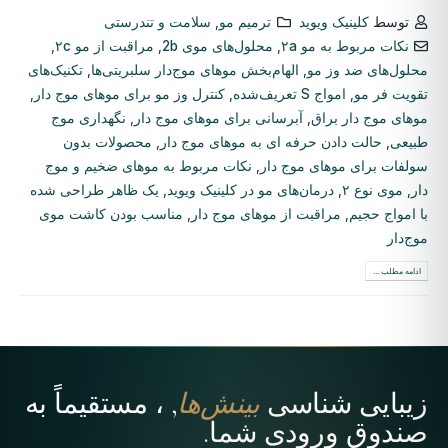
توسط
کلینیک ویوید
ترمیم مو
,
سلامت و تندرستی
نکات مربوط به مو ۲a
,
محلول‌های موی 2b
,
مراقبت از مو ۲c
,
محلول‌های ضد وز مو
,
الهام‌بخش موهای موج‌دار سلبریتی‌ها
,
تکنیک‌های
تقویت فر مو
,
امواج S تعریف‌شده
,
کنترل وز مو برای موهای موج دار
,
موهای موج دار براق
,
آبرسانی برای موهای موج دار
,
نگهداری موج
طبیعی
,
حالت دادن حرفه ای به موهای موج دار
,
محصولات بدون
سولفات برای موهای موج دار
,
نکات مربوط به موهای ضخیم و موج
دار
,
موی نوع ۲
,
درمان‌های مو در کلینیک ویوید
,
یک ظاهر طراحی شده
با امواج حجیم
,
مراقبت از موهای موج دار
,
مناسب بودن کاشت موی
موج‌دار
ادامه مطلب ...
زیبایی شناسی
بینش‌ها
, ، مستقیماً به
صندوق ورودی شما.