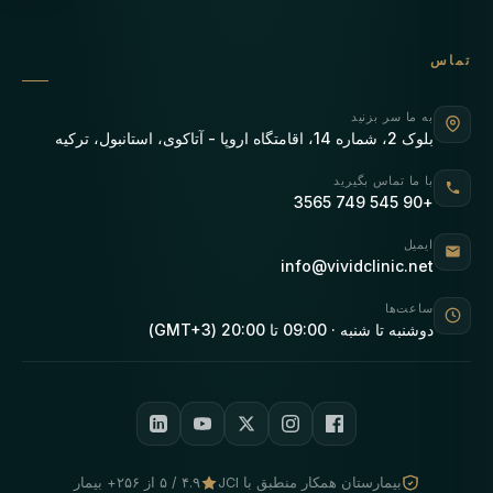
تماس
به ما سر بزنید
بلوک 2، شماره 14، اقامتگاه اروپا - آتاکوی، استانبول، ترکیه
با ما تماس بگیرید
+90 545 749 3565
ایمیل
info@vividclinic.net
ساعت‌ها
دوشنبه تا شنبه · 09:00 تا 20:00 (GMT+3)
بیمارستان همکار منطبق با JCI
۴.۹ / ۵ از ۲۵۶+ بیمار