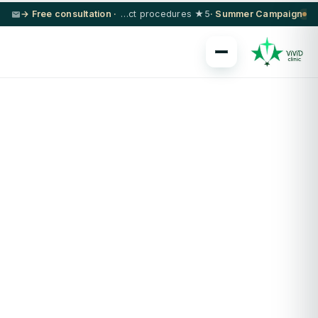
· Free consultation →
5★ hotel + VIP transfer on select procedures
Summer Campaign ·