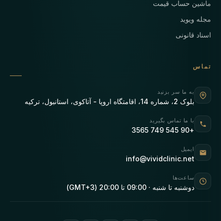
ماشین حساب قیمت
مجله ویوید
اسناد قانونی
تماس
به ما سر بزنید
بلوک 2، شماره 14، اقامتگاه اروپا - آتاکوی، استانبول، ترکیه
با ما تماس بگیرید
+90 545 749 3565
ایمیل
info@vividclinic.net
ساعت‌ها
دوشنبه تا شنبه · 09:00 تا 20:00 (GMT+3)