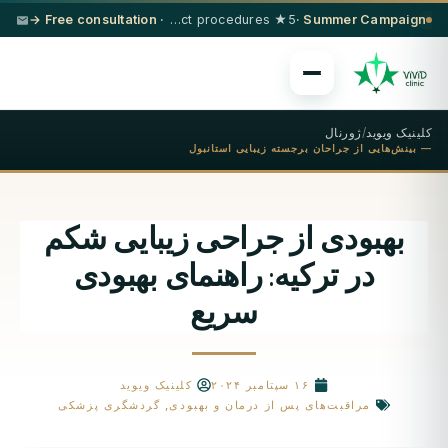
· Free consultation →
5★ hotel + VIP transfer on select procedures
Summer Campaign ·
کلینیک ویوید
/
ژورنال
— بینش‌هایی از جراحان برجسته زیبایی استانبول
بهبودی از جراحی زیبایی شکم
در ترکیه: راهنمای بهبودی
سریع
۱۶ سپتامبر ۲۰۲۴
کلینیک ویوید
مراقبت‌های پس از درمان و بهبودی
,
گردشگری پزشکی