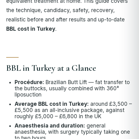
equivalent treatment at home. This guide covers
the technique, candidacy, safety, recovery,
realistic before and after results and up-to-date
BBL cost in Turkey
.
BBL in Turkey at a Glance
Procédure:
Brazilian Butt Lift — fat transfer to
the buttocks, usually combined with 360°
liposuction
Average BBL cost in Turkey:
around £3,500 –
£5,500 as an all-inclusive package, against
roughly £5,000 – £6,800 in the UK
Anaesthesia and duration:
general
anaesthesia, with surgery typically taking one
to two hours