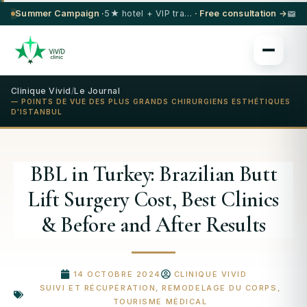
Summer Campaign ·
5★ hotel + VIP transfer on select procedures
· Free consultation →
Clinique Vivid
/
Le Journal
— POINTS DE VUE DES PLUS GRANDS CHIRURGIENS ESTHÉTIQUES
D'ISTANBUL
BBL in Turkey: Brazilian Butt
Lift Surgery Cost, Best Clinics
& Before and After Results
14 OCTOBRE 2024
CLINIQUE VIVID
SUIVI ET RÉCUPÉRATION
,
REMODELAGE DU CORPS
,
TOURISME MÉDICAL