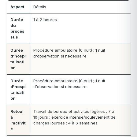
Aspect
Détails
Durée
1 à 2 heures
du
proces
sus
Durée
Procédure ambulatoire (0 nuit) ; 1 nuit
d'hospi
d'observation si nécessaire
talisati
on
Durée
Procédure ambulatoire (0 nuit) ; 1 nuit
d'hospi
d'observation si nécessaire
talisati
on
Retour
Travail de bureau et activités légères : 7 à
à
10 jours ; exercice intense/soulèvement de
l'activit
charges lourdes : 4 à 6 semaines
é