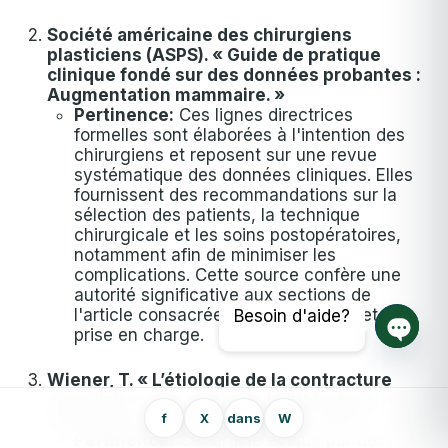
Société américaine des chirurgiens
plasticiens (ASPS). « Guide de pratique
clinique fondé sur des données probantes :
Augmentation mammaire. »
Pertinence:
Ces lignes directrices
formelles sont élaborées à l'intention des
chirurgiens et reposent sur une revue
systématique des données cliniques. Elles
fournissent des recommandations sur la
sélection des patients, la technique
chirurgicale et les soins postopératoires,
notamment afin de minimiser les
complications. Cette source confère une
autorité significative aux sections de
l'article consacrées à la prévention et à la
Besoin d'aide?
prise en charge.
Ouvrir
Wiener, T. « L’étiologie de la contracture
capsulaire : une revue de la littérature. »
f
X
dans
W
Journal de chirurgie esthétique
, 2017.
Pertinence:
Cet article évalué par des