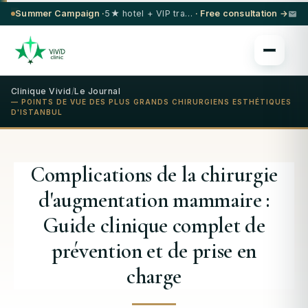
Summer Campaign ·
5★ hotel + VIP transfer on select procedures
· Free consultation →
Clinique Vivid
/
Le Journal
— POINTS DE VUE DES PLUS GRANDS CHIRURGIENS ESTHÉTIQUES
D'ISTANBUL
Complications de la chirurgie
d'augmentation mammaire :
Guide clinique complet de
prévention et de prise en
charge