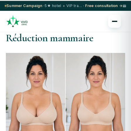
Summer Campaign ·
5★ hotel + VIP transfer on select procedures
· Free consultation →
Réduction mammaire