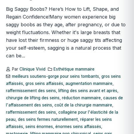
Big Saggy Boobs? Here’s How to Lift, Shape, and
Regain Confidence!Many women experience big
saggy boobs as they age, after pregnancy, or due to
weight fluctuations. Whether it's large breasts that
have lost their firmness or huge saggy tits affecting
your self-esteem, sagging is a natural process that
can be...
Par
Clinique Vivid
Esthétique mammaire
meilleurs soutiens-gorge pour seins tombants
,
gros seins
affaissés
,
gros seins affaissés
,
augmentation mammaire
,
raffermissement des seins
,
lifting des seins avant et après
,
chirurgie de lifting des seins
,
réduction mammaire
,
causes de
l'affaissement des seins
,
coût de la chirurgie mammaire
,
raffermissement des seins
,
collagène pour l'élasticité de la
peau
,
des seins fermes naturellement
,
réparer les seins
affaissés
,
seins énormes
,
énormes seins affaissés
,
mastopexie
,
lifting mammaire non chirurgical
,
seins gais
,