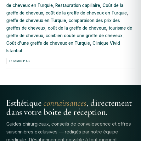
de cheveux en Turquie
,
Restauration capillaire
,
Coût de la
greffe de cheveux
,
coût de la greffe de cheveux en Turquie
,
greffe de cheveux en Turquie
,
comparaison des prix des
greffes de cheveux
,
coût de la greffe de cheveux
,
tourisme de
greffe de cheveux
,
combien coûte une greffe de cheveux
,
Coût d'une greffe de cheveux en Turquie
,
Clinique Vivid
Istanbul
EN SAVOIR PLUS...
Esthétique
connaissances
, directement
dans votre boîte de réception.
Guides chirurgicaux, conseils de convalescence et offres
saisonnières exclusives — rédigés par notre équipe
médicale. Désabonnement possible à tout moment.