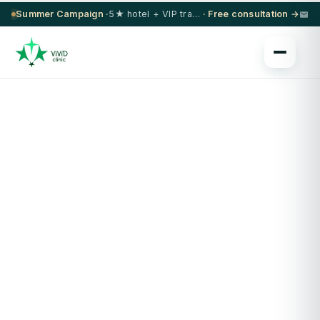
Summer Campaign ·
5★ hotel + VIP transfer on select procedures
· Free consultation →