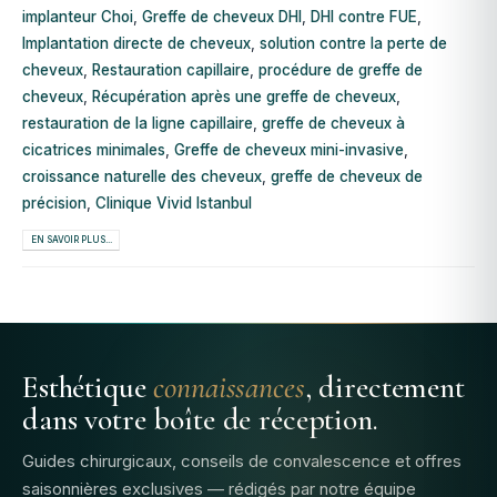
implanteur Choi
,
Greffe de cheveux DHI
,
DHI contre FUE
,
Implantation directe de cheveux
,
solution contre la perte de
cheveux
,
Restauration capillaire
,
procédure de greffe de
cheveux
,
Récupération après une greffe de cheveux
,
restauration de la ligne capillaire
,
greffe de cheveux à
cicatrices minimales
,
Greffe de cheveux mini-invasive
,
croissance naturelle des cheveux
,
greffe de cheveux de
précision
,
Clinique Vivid Istanbul
EN SAVOIR PLUS...
Esthétique
connaissances
, directement
dans votre boîte de réception.
Guides chirurgicaux, conseils de convalescence et offres
saisonnières exclusives — rédigés par notre équipe