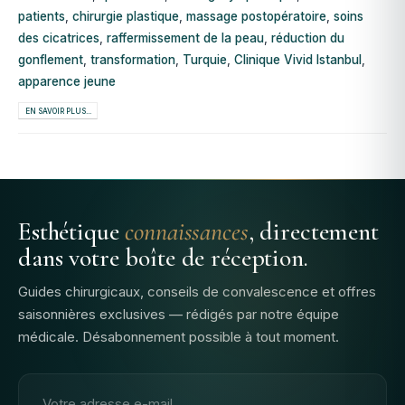
patients
,
chirurgie plastique
,
massage postopératoire
,
soins
des cicatrices
,
raffermissement de la peau
,
réduction du
gonflement
,
transformation
,
Turquie
,
Clinique Vivid Istanbul
,
apparence jeune
EN SAVOIR PLUS...
Esthétique
connaissances
, directement
dans votre boîte de réception.
Guides chirurgicaux, conseils de convalescence et offres
saisonnières exclusives — rédigés par notre équipe
médicale. Désabonnement possible à tout moment.
Adresse email