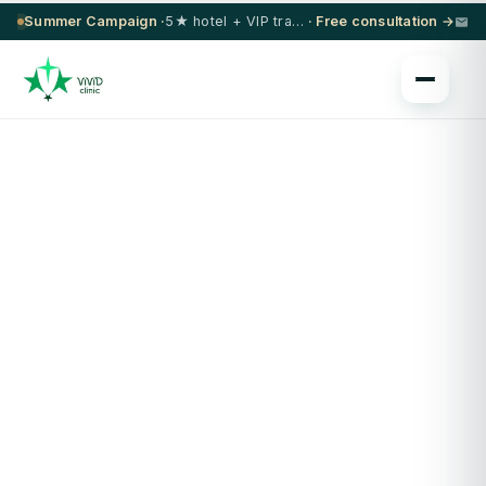
Summer Campaign ·
5★ hotel + VIP transfer on select procedures
· Free consultation →