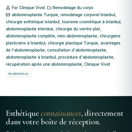
Par
Clinique Vivid
Remodelage du corps
abdominoplastie Turquie
,
remodelage corporel Istanbul
,
chirurgie esthétique Istanbul
,
tourisme cosmétique à Istanbul
,
abdominoplastie étendue
,
chirurgie du ventre plat
,
abdominoplastie complète
,
mini-abdominoplastie
,
chirurgiens
plasticiens à Istanbul
,
chirurgie plastique Turquie
,
avantages
de l'abdominoplastie
,
consultation d'abdominoplastie
,
abdominoplastie à Istanbul
,
procédure d'abdominoplastie
,
récupération après une abdominoplastie
,
Clinique Vivid
EN SAVOIR PLUS...
Esthétique
connaissances
, directement
dans votre boîte de réception.