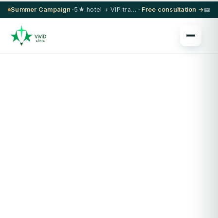
Summer Campaign ·
5★ hotel + VIP transfer on select procedures
· Free consultation →