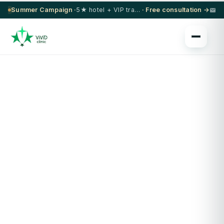
Summer Campaign ·
5★ hotel + VIP transfer on select procedures
· Free consultation →