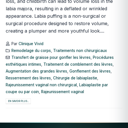
loss, and childbirth can lead to volume loss in the
labia majora, resulting in a deflated or wrinkled
appearance. Labia puffing is a non-surgical or
surgical procedure designed to restore volume,
creating a plumper and more youthful look....
Par
Clinique Vivid
Remodelage du corps
,
Traitements non chirurgicaux
Transfert de graisse pour gonfler les lèvres
,
Procédures
esthétiques intimes
,
Traitement de comblement des lèvres
,
Augmentation des grandes lèvres
,
Gonflement des lèvres
,
Resserrement des lèvres
,
Chirurgie de labiaplastie
,
Rajeunissement vaginal non chirurgical
,
Labiaplastie par
coupe ou par coin
,
Rajeunissement vaginal
EN SAVOIR PLUS...