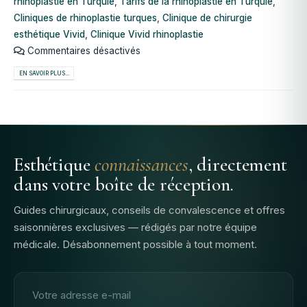
rhinoplastie en Turquie
,
Tarifs de la rhinoplastie en Turquie
,
Cliniques de rhinoplastie turques
,
Clinique de chirurgie
esthétique Vivid
,
Clinique Vivid rhinoplastie
Commentaires désactivés
EN SAVOIR PLUS...
Esthétique
connaissances
, directement
dans votre boîte de réception.
Guides chirurgicaux, conseils de convalescence et offres
saisonnières exclusives — rédigés par notre équipe
médicale. Désabonnement possible à tout moment.
Adresse email