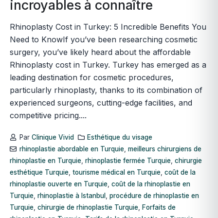
incroyables à connaître
Rhinoplasty Cost in Turkey: 5 Incredible Benefits You
Need to KnowIf you’ve been researching cosmetic
surgery, you’ve likely heard about the affordable
Rhinoplasty cost in Turkey. Turkey has emerged as a
leading destination for cosmetic procedures,
particularly rhinoplasty, thanks to its combination of
experienced surgeons, cutting-edge facilities, and
competitive pricing....
Par
Clinique Vivid
Esthétique du visage
rhinoplastie abordable en Turquie
,
meilleurs chirurgiens de
rhinoplastie en Turquie
,
rhinoplastie fermée Turquie
,
chirurgie
esthétique Turquie
,
tourisme médical en Turquie
,
coût de la
rhinoplastie ouverte en Turquie
,
coût de la rhinoplastie en
Turquie
,
rhinoplastie à Istanbul
,
procédure de rhinoplastie en
Turquie
,
chirurgie de rhinoplastie Turquie
,
Forfaits de