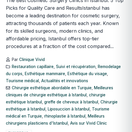
The Best Cosmetic Surgery Clinics in Istanbul: 5 Top
Picks for Quality Care and ResultsIstanbul has
become a leading destination for cosmetic surgery,
attracting thousands of patients each year. Known
for its skilled surgeons, modern clinics, and
affordable pricing, Istanbul offers top-tier
procedures at a fraction of the cost compared...
Par
Clinique Vivid
Restauration capillaire
,
Suivi et récupération
,
Remodelage
du corps
,
Esthétique mammaire
,
Esthétique du visage
,
Tourisme médical
,
Actualités et innovations
Chirurgie esthétique abordable en Turquie
,
Meilleures
cliniques de chirurgie esthétique à Istanbul
,
chirurgie
esthétique Istanbul
,
greffe de cheveux à Istanbul
,
Chirurgie
esthétique à Istanbul
,
Liposuccion à Istanbul
,
Tourisme
médical en Turquie
,
rhinoplastie à Istanbul
,
Meilleurs
chirurgiens plasticiens d'Istanbul
,
Avis sur Vivid Clinic