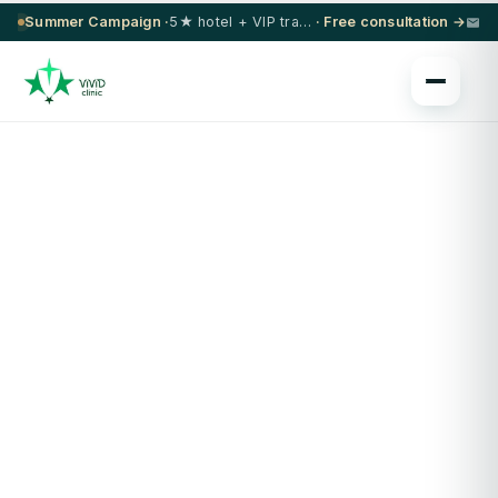
Summer Campaign ·
5★ hotel + VIP transfer on select procedures
· Free consultation →