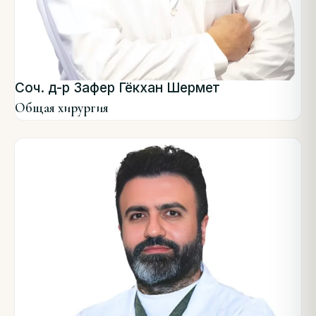
Соч. д-р Зафер Гёкхан Шермет
Общая хирургия