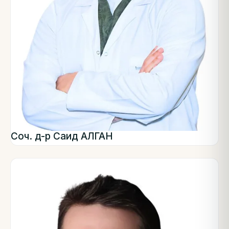
Соч. д-р Саид АЛГАН