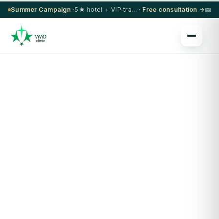
Summer Campaign ·
5★ hotel + VIP transfer on select procedures
· Free consultation →