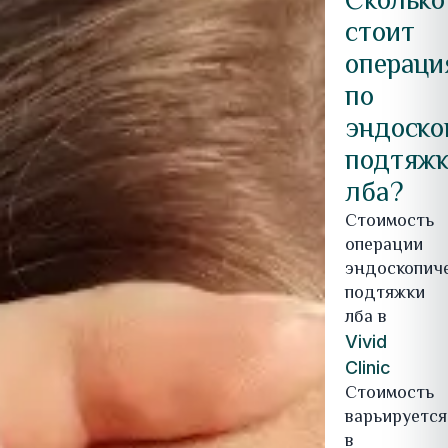
Сколько
стоит
операци
по
эндоско
подтяжк
лба?
Стоимость
операции
эндоскопич
подтяжки
лба в
Vivid
Clinic
Стоимость
варьируется
в