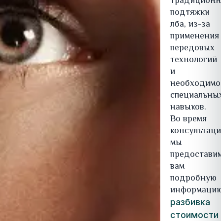
традиционн
подтяжки
лба, из-за
применения
передовых
технологий
и
необходимо
специальны
навыков.
Во время
консультац
мы
предостави
вам
подробную
информацию
разбивка
стоимости