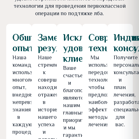
технологии для проведения первоклассной
операции по подтяжке лба.
Обширный
Замечательные
Исключительное
Современн
Инди
опыт
результаты
удовлетворение
технологии
консу
клиентов
Наша
Наше
Мы
Получите
команда
стремление
используем
персонал
Ваше
использует
к
передовые
консульт
счастье
многолетний
совершенству
технологии,
и
и
опыт,
находит
чтобы
план
благополучие
внедряя
отражение
предложить
лечения,
являются
непревзойденные
в
наиболее
разработ
нашим
знания
историях
эффективные
специаль
главным
в
нашего
методы
для
приоритетом,
каждую
успеха
лечения.
вас.
и мы
процедуру.
и
гарантируем