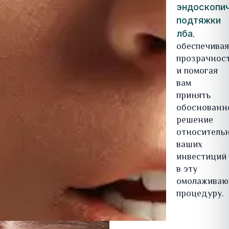
эндоскопи
подтяжки
,
лба
обеспечива
прозрачнос
и помогая
вам
принять
обоснованн
решение
относитель
ваших
инвестиций
в эту
омолажива
процедуру.