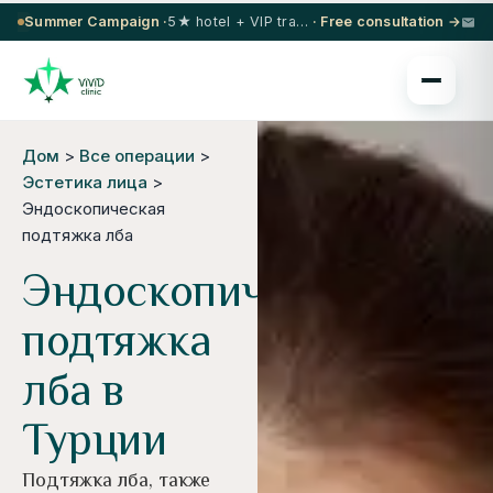
Summer Campaign ·
5★ hotel + VIP transfer on select procedures
· Free consultation →
Дом
>
Все операции
>
Эстетика лица
>
Эндоскопическая
подтяжка лба
Эндоскопическая
подтяжка
лба в
Турции
Подтяжка лба, также