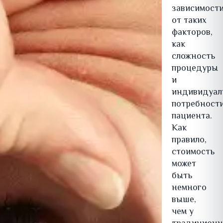
зависимост
от таких
факторов,
как
сложность
процедуры
и
индивидуал
потребност
пациента.
Как
правило,
стоимость
может
быть
немного
выше,
чем у