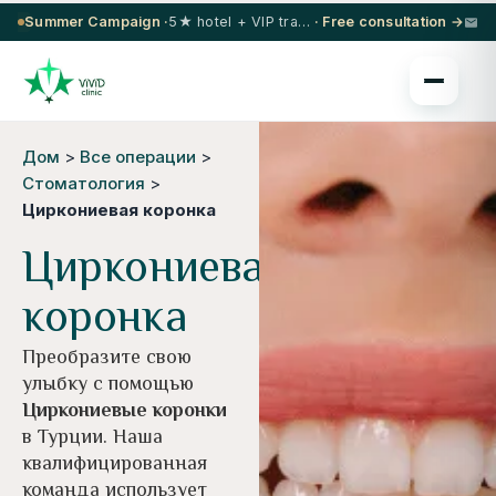
Summer Campaign ·
5★ hotel + VIP transfer on select procedures
· Free consultation →
Дом
>
Все операции
>
Стоматология
>
Циркониевая коронка
Циркониевая
коронка
Преобразите свою
улыбку с помощью
Циркониевые коронки
в Турции. Наша
квалифицированная
команда использует