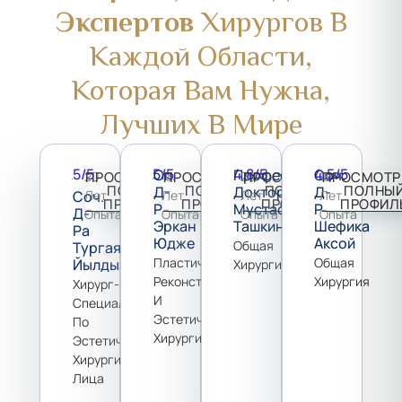
Экспертов
Хирургов В
Каждой Области,
Которая Вам Нужна,
Лучших В Мире
5/5
5/5
4.8/5
4.5/5
Оп.
Профессор
Соч.
20
ПРОСМОТРЕТЬ
13
ПРОСМОТРЕТЬ
25
ПРОСМОТРЕТЬ
15
ПРОСМОТР
ПОЛНЫЙ
ПОЛНЫЙ
ПОЛНЫЙ
ПОЛНЫ
Д-
Доктор
Д-
Соч.
Лет
Лет
Лет
Лет
ПРОФИЛЬ
ПРОФИЛЬ
ПРОФИЛЬ
ПРОФИЛ
Р
Мустафа
Р
Д-
Опыта
Опыта
Опыта
Опыта
Эркан
Ташкин
Шефика
Ра
Юдже
Аксой
Общая
Тургая
Пластическая,
Общая
Йылдыза
Хирургия
Реконструктивная
Хирургия
Хирург-
И
Специалист
Эстетическая
По
Хирургия
Эстетической
Хирургии
Лица