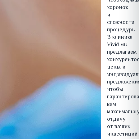
необходим
коронок
и
сложности
процедуры.
В клинике
Vivid мы
предлагаем
конкуренто
цены и
индивидуал
предложения
чтобы
гарантиров
вам
максимальн
отдачу
от ваших
инвестиций.