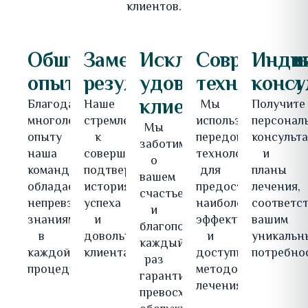
клиентов.
Обширный
Замечательные
Исключительное
Современн
Инди
опыт
результаты
удовлетворение
технологии
консу
клиентов
Благодаря
Наше
Мы
Получите
многолетнему
стремление
используем
персонал
Мы
опыту
к
передовые
консульт
заботимся
наша
совершенству
технологии
и
о
команда
подтверждается
для
планы
вашем
обладает
историями
предоставления
лечения,
счастье
непревзойденными
успеха
наиболее
соответс
и
знаниями
и
эффективных
вашим
благополучии,
в
довольными
и
уникальн
каждый
каждой
клиентами.
доступных
потребно
раз
процедуре.
методов
гарантируя
лечения.
превосходное