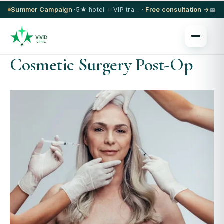
Summer Campaign ·
5★ hotel + VIP transfer on select procedures
· Free consultation →
Cosmetic Surgery Post-Op