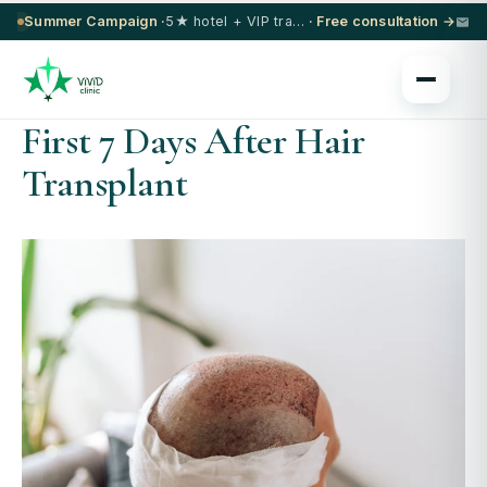
Summer Campaign ·
5★ hotel + VIP transfer on select procedures
· Free consultation →
First 7 Days After Hair
Transplant