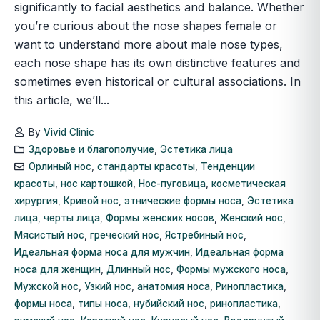
significantly to facial aesthetics and balance. Whether
you’re curious about the nose shapes female or
want to understand more about male nose types,
each nose shape has its own distinctive features and
sometimes even historical or cultural associations. In
this article, we’ll...
By
Vivid Clinic
Здоровье и благополучие
,
Эстетика лица
Орлиный нос
,
стандарты красоты
,
Тенденции
красоты
,
нос картошкой
,
Нос-пуговица
,
косметическая
хирургия
,
Кривой нос
,
этнические формы носа
,
Эстетика
лица
,
черты лица
,
Формы женских носов
,
Женский нос
,
Мясистый нос
,
греческий нос
,
Ястребиный нос
,
Идеальная форма носа для мужчин
,
Идеальная форма
носа для женщин
,
Длинный нос
,
Формы мужского носа
,
Мужской нос
,
Узкий нос
,
анатомия носа
,
Ринопластика
,
формы носа
,
типы носа
,
нубийский нос
,
ринопластика
,