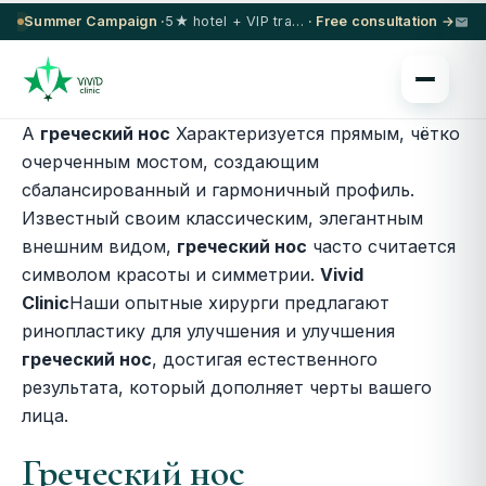
Summer Campaign ·
5★ hotel + VIP transfer on select procedures
· Free consultation →
А
греческий нос
Характеризуется прямым, чётко
очерченным мостом, создающим
сбалансированный и гармоничный профиль.
Известный своим классическим, элегантным
внешним видом,
греческий нос
часто считается
символом красоты и симметрии.
Vivid
Clinic
Наши опытные хирурги предлагают
ринопластику для улучшения и улучшения
греческий нос
, достигая естественного
результата, который дополняет черты вашего
лица.
Греческий нос