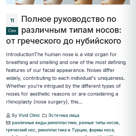
Полное руководство по
11
различным типам носов:
Сен
от греческого до нубийского
IntroductionThe human nose is a vital organ for
breathing and smelling and one of the most defining
features of our facial appearance. Noses differ
widely, contributing to each individual's uniqueness.
Whether you’re intrigued by the different types of
noses for aesthetic reasons or are considering a
rhinoplasty (nose surgery), this...
By
Vivid Clinic
Эстетика лица
различные виды ринопластики
,
разные типы носов
,
греческий нос
,
ринопластика в Турции
,
формы носа
,