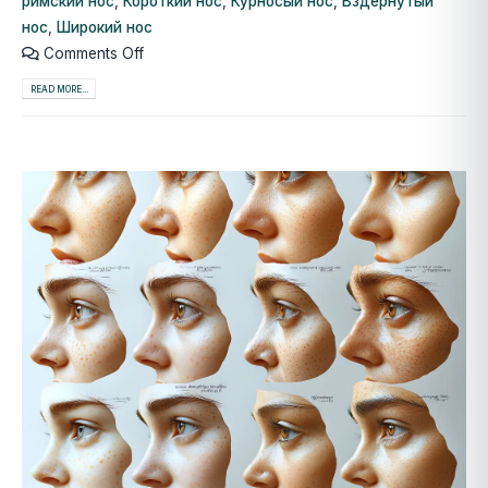
римский нос
,
Короткий нос
,
Курносый нос
,
Вздернутый
нос
,
Широкий нос
Comments Off
READ MORE...