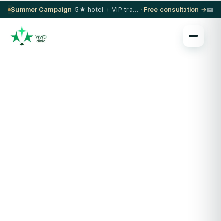
Summer Campaign ·
5★ hotel + VIP transfer on select procedures
· Free consultation →