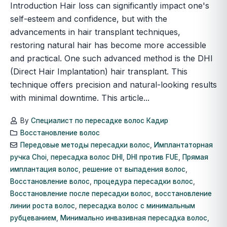
Introduction Hair loss can significantly impact one's
self-esteem and confidence, but with the
advancements in hair transplant techniques,
restoring natural hair has become more accessible
and practical. One such advanced method is the DHI
(Direct Hair Implantation) hair transplant. This
technique offers precision and natural-looking results
with minimal downtime. This article...
By
Специалист по пересадке волос Кадир
Восстановление волос
Передовые методы пересадки волос
,
Имплантаторная
ручка Choi
,
пересадка волос DHI
,
DHI против FUE
,
Прямая
имплантация волос
,
решение от выпадения волос
,
Восстановление волос
,
процедура пересадки волос
,
Восстановление после пересадки волос
,
восстановление
линии роста волос
,
пересадка волос с минимальным
рубцеванием
,
Минимально инвазивная пересадка волос
,