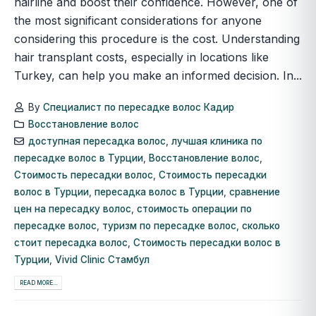
hairline and boost their confidence. However, one of
the most significant considerations for anyone
considering this procedure is the cost. Understanding
hair transplant costs, especially in locations like
Turkey, can help you make an informed decision. In...
By
Специалист по пересадке волос Кадир
Восстановление волос
доступная пересадка волос
,
лучшая клиника по
пересадке волос в Турции
,
Восстановление волос
,
Стоимость пересадки волос
,
Стоимость пересадки
волос в Турции
,
пересадка волос в Турции
,
сравнение
цен на пересадку волос
,
стоимость операции по
пересадке волос
,
туризм по пересадке волос
,
сколько
стоит пересадка волос
,
Стоимость пересадки волос в
Турции
,
Vivid Clinic Стамбул
READ MORE...