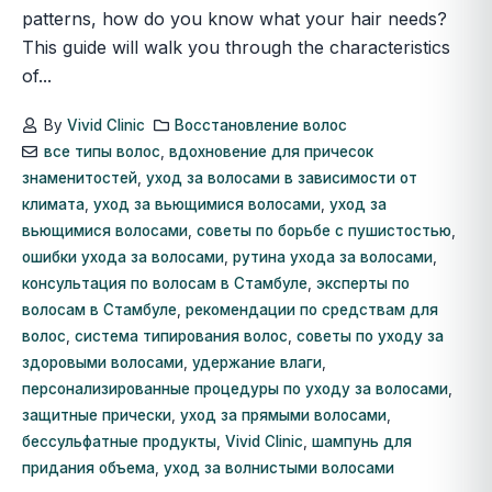
patterns, how do you know what your hair needs?
This guide will walk you through the characteristics
of...
By
Vivid Clinic
Восстановление волос
все типы волос
,
вдохновение для причесок
знаменитостей
,
уход за волосами в зависимости от
климата
,
уход за вьющимися волосами
,
уход за
вьющимися волосами
,
советы по борьбе с пушистостью
,
ошибки ухода за волосами
,
рутина ухода за волосами
,
консультация по волосам в Стамбуле
,
эксперты по
волосам в Стамбуле
,
рекомендации по средствам для
волос
,
система типирования волос
,
советы по уходу за
здоровыми волосами
,
удержание влаги
,
персонализированные процедуры по уходу за волосами
,
защитные прически
,
уход за прямыми волосами
,
бессульфатные продукты
,
Vivid Clinic
,
шампунь для
придания объема
,
уход за волнистыми волосами