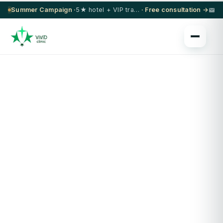
Summer Campaign ·
5★ hotel + VIP transfer on select procedures
· Free consultation →