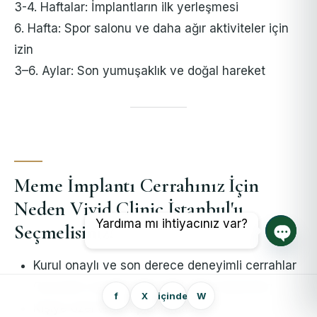
3-4. Haftalar: İmplantların ilk yerleşmesi
6. Hafta: Spor salonu ve daha ağır aktiviteler için
izin
3–6. Aylar: Son yumuşaklık ve doğal hareket
Meme İmplantı Cerrahınız İçin
Neden Vivid Clinic İstanbul'u
Yardıma mı ihtiyacınız var?
Seçmelisiniz?
Açık s
Kurul onaylı ve son derece deneyimli cerrahlar
Güvenilir markaların birinci sınıf implantları
f
X
içinde
W
Kişiye özel tedavi planlaması