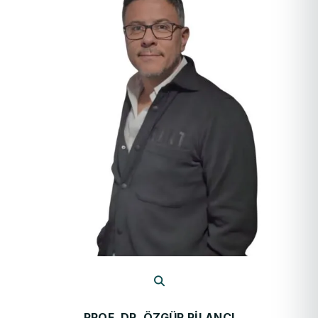
PROF. DR. ÖZGÜR PILANCI