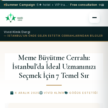
Summer Campaign ·
5★ hotel + VIP transfer on select procedures
· Free consultation →
Vivid Klinik
/
Dergi
— İSTANBUL'UN ÖNDE GELEN ESTETIK CERRAHLARINDAN BILGILER
Meme Büyütme Cerrahı:
İstanbul'da İdeal Uzmanınızı
Seçmek İçin 7 Temel Sır
4 ARALIK 2025
VIVID KLINIK
GÖĞÜS ESTETIĞI