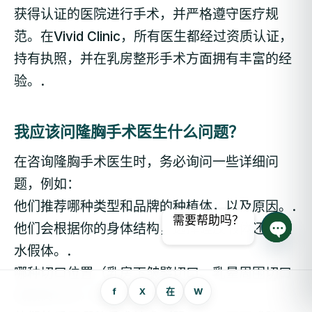
获得认证的医院进行手术，并严格遵守医疗规
范。在Vivid Clinic，所有医生都经过资质认证，
持有执照，并在乳房整形手术方面拥有丰富的经
验。.
我应该问隆胸手术医生什么问题？
在咨询隆胸手术医生时，务必询问一些详细问
题，例如：
他们推荐哪种类型和品牌的种植体，以及原因。.
需要帮助吗？
他们会根据你的身体结构，选择硅胶假体还是盐
打开聊
水假体。.
哪种切口位置（乳房下皱襞切口、乳晕周围切口
f
X
在
W
或腋窝切口）最适合您？.