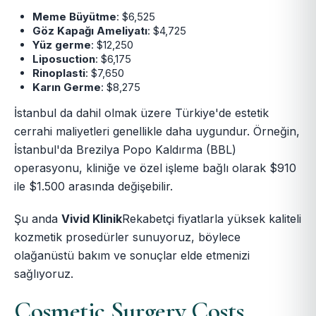
Meme Büyütme
: $6,525
Göz Kapağı Ameliyatı
: $4,725
Yüz germe
: $12,250
Liposuction
: $6,175
Rinoplasti
: $7,650
Karın Germe
: $8,275
İstanbul da dahil olmak üzere Türkiye'de estetik
cerrahi maliyetleri genellikle daha uygundur. Örneğin,
İstanbul'da Brezilya Popo Kaldırma (BBL)
operasyonu, kliniğe ve özel işleme bağlı olarak $910
ile $1.500 arasında değişebilir.
Şu anda
Vivid Klinik
Rekabetçi fiyatlarla yüksek kaliteli
kozmetik prosedürler sunuyoruz, böylece
olağanüstü bakım ve sonuçlar elde etmenizi
sağlıyoruz.
Cosmetic Surgery Costs