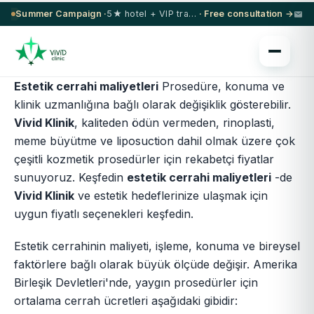
Summer Campaign ·
5★ hotel + VIP transfer on select procedures
· Free consultation →
Estetik cerrahi maliyetleri
Prosedüre, konuma ve
klinik uzmanlığına bağlı olarak değişiklik gösterebilir.
Vivid Klinik
, kaliteden ödün vermeden, rinoplasti,
meme büyütme ve liposuction dahil olmak üzere çok
çeşitli kozmetik prosedürler için rekabetçi fiyatlar
sunuyoruz. Keşfedin
estetik cerrahi maliyetleri
-de
Vivid Klinik
ve estetik hedeflerinize ulaşmak için
uygun fiyatlı seçenekleri keşfedin.
Estetik cerrahinin maliyeti, işleme, konuma ve bireysel
faktörlere bağlı olarak büyük ölçüde değişir. Amerika
Birleşik Devletleri'nde, yaygın prosedürler için
ortalama cerrah ücretleri aşağıdaki gibidir: