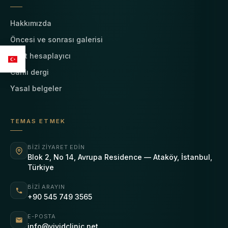
Hakkımızda
Öncesi ve sonrası galerisi
Fiyat hesaplayıcı
Canlı dergi
Yasal belgeler
TEMAS ETMEK
BIZI ZIYARET EDIN
Blok 2, No 14, Avrupa Residence — Ataköy, İstanbul,
Türkiye
BIZI ARAYIN
+90 545 749 3565
E-POSTA
info@vividclinic.net