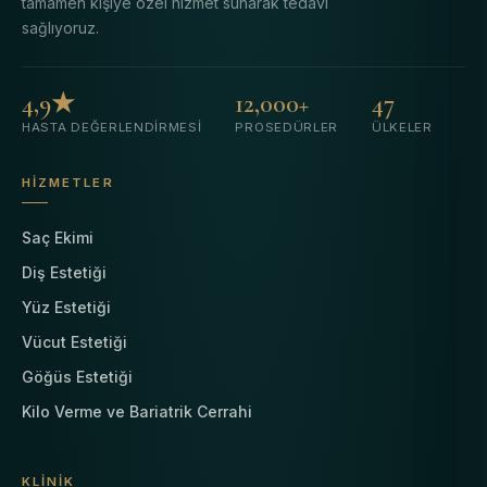
tamamen kişiye özel hizmet sunarak tedavi
sağlıyoruz.
4,9★
12,000+
47
HASTA DEĞERLENDIRMESI
PROSEDÜRLER
ÜLKELER
HIZMETLER
Saç Ekimi
Diş Estetiği
Yüz Estetiği
Vücut Estetiği
Göğüs Estetiği
Kilo Verme ve Bariatrik Cerrahi
KLINIK