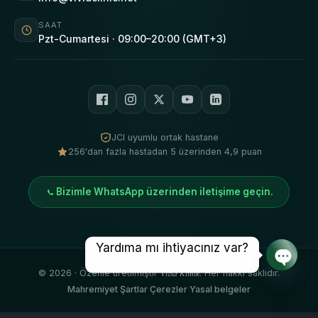
SAAT
Pzt-Cumartesi · 09:00–20:00 (GMT+3)
JCI uyumlu ortak hastane
256'dan fazla hastadan 5 üzerinden 4,9 puan
Bizimle WhatsApp üzerinden iletişime geçin.
Yardıma mı ihtiyacınız var?
©
2026
· Özenle üretilmiştir
Vivid Klinik
. Her hakkı saklıdır.
Açık s
Mahremiyet
·
Şartlar
·
Çerezler
·
Yasal belgeler