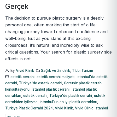
Gerçek
The decision to pursue plastic surgery is a deeply
personal one, often marking the start of a life-
changing journey toward enhanced confidence and
well-being. But as you stand at this exciting
crossroads, it’s natural and incredibly wise to ask
critical questions. Your search for plastic surgery side
effects is not...
By
Vivid Klinik
Sağlık ve Zindelik
,
Tıbbi Turizm
estetik cerrahi
,
estetik cerrahi maliyeti
,
İstanbul'da estetik
cerrahi
,
Türkiye'de estetik cerrahi
,
ücretsiz plastik cerrah
konsültasyonu
,
İstanbul plastik cerrahi
,
İstanbul plastik
cerrahları
,
estetik cerrahi
,
Türkiye'de plastik cerrahi
,
estetik
cerrahiden iyileşme
,
İstanbul'un en iyi plastik cerrahları
,
Türkiye Plastik Cerrahi 2024
,
Vivid Klinik
,
Vivid Clinic İstanbul
READ MORE...