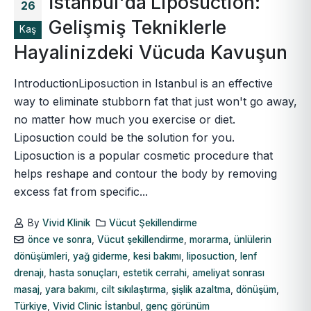
İstanbul'da Liposuction:
26
Gelişmiş Tekniklerle
Kaş
Hayalinizdeki Vücuda Kavuşun
IntroductionLiposuction in Istanbul is an effective
way to eliminate stubborn fat that just won't go away,
no matter how much you exercise or diet.
Liposuction could be the solution for you.
Liposuction is a popular cosmetic procedure that
helps reshape and contour the body by removing
excess fat from specific...
By
Vivid Klinik
Vücut Şekillendirme
önce ve sonra
,
Vücut şekillendirme
,
morarma
,
ünlülerin
dönüşümleri
,
yağ giderme
,
kesi bakımı
,
liposuction
,
lenf
drenajı
,
hasta sonuçları
,
estetik cerrahi
,
ameliyat sonrası
masaj
,
yara bakımı
,
cilt sıkılaştırma
,
şişlik azaltma
,
dönüşüm
,
Türkiye
,
Vivid Clinic İstanbul
,
genç görünüm