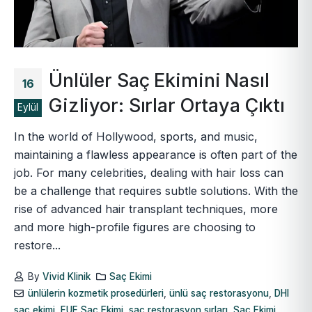
Ünlüler Saç Ekimini Nasıl
16
Gizliyor: Sırlar Ortaya Çıktı
Eylül
In the world of Hollywood, sports, and music,
maintaining a flawless appearance is often part of the
job. For many celebrities, dealing with hair loss can
be a challenge that requires subtle solutions. With the
rise of advanced hair transplant techniques, more
and more high-profile figures are choosing to
restore...
By
Vivid Klinik
Saç Ekimi
ünlülerin kozmetik prosedürleri
,
ünlü saç restorasyonu
,
DHI
saç ekimi
,
FUE Saç Ekimi
,
saç restorasyon sırları
,
Saç Ekimi