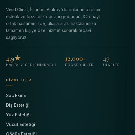
Vivid Clinic, İstanbul Ataköy'de bulunan özel bir
estetik ve kozmetik cerrahi grubudur. JCI onaylı
ortak hastanemizde, uluslararası hastalarımıza
tamamen kişiye özel hizmet sunarak tedavi
sağlıyoruz.
4,9★
12,000+
47
HASTA DEĞERLENDIRMESI
PROSEDÜRLER
ÜLKELER
HIZMETLER
Saç Ekimi
Diş Estetiği
Yüz Estetiği
Vücut Estetiği
Göğüs Estetiği