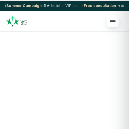
Summer Campaign ·
5★ hotel + VIP transfer on select procedures
· Free consultation →