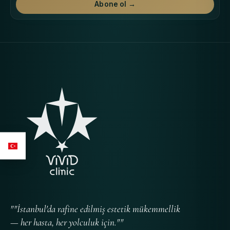
Abone ol →
""İstanbul'da rafine edilmiş estetik mükemmellik
— her hasta, her yolculuk için.""