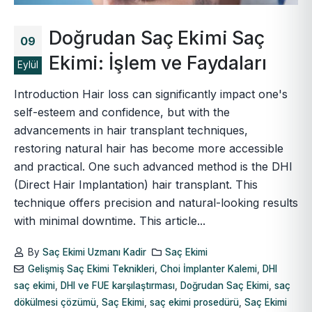
Doğrudan Saç Ekimi Saç
09
Ekimi: İşlem ve Faydaları
Eylül
Introduction Hair loss can significantly impact one's
self-esteem and confidence, but with the
advancements in hair transplant techniques,
restoring natural hair has become more accessible
and practical. One such advanced method is the DHI
(Direct Hair Implantation) hair transplant. This
technique offers precision and natural-looking results
with minimal downtime. This article...
By
Saç Ekimi Uzmanı Kadir
Saç Ekimi
Gelişmiş Saç Ekimi Teknikleri
,
Choi İmplanter Kalemi
,
DHI
saç ekimi
,
DHI ve FUE karşılaştırması
,
Doğrudan Saç Ekimi
,
saç
dökülmesi çözümü
,
Saç Ekimi
,
saç ekimi prosedürü
,
Saç Ekimi