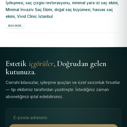
İyileşmesi
,
saç çizgisi restorasyonu
,
minimal yara izi saç ekimi
,
Minimal İnvaziv Saç Ekimi
,
doğal saç büyümesi
,
hassas saç
ekimi
,
Vivid Clinic İstanbul
READ MORE...
Estetik
içgörüler
, Doğrudan gelen
kutunuza.
Cerrahi kılavuzlar, iyileşme ipuçları ve özel sezonluk fırsatlar
— tıp ekibimiz tarafından yazılmıştır. İstediğiniz zaman
aboneliğinizi iptal edebilirsiniz.
E-posta adresi