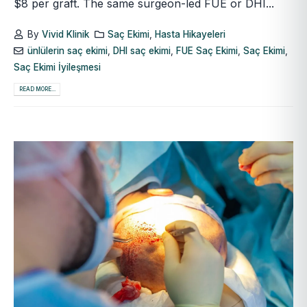
$8 per graft. The same surgeon-led FUE or DHI...
By
Vivid Klinik
Saç Ekimi
,
Hasta Hikayeleri
ünlülerin saç ekimi
,
DHI saç ekimi
,
FUE Saç Ekimi
,
Saç Ekimi
,
Saç Ekimi İyileşmesi
READ MORE...