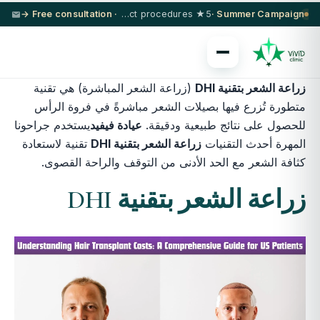
· Free consultation →
5★ hotel + VIP transfer on select procedures
Summer Campaign ·
زراعة الشعر بتقنية DHI
(زراعة الشعر المباشرة) هي تقنية
متطورة تُزرع فيها بصيلات الشعر مباشرةً في فروة الرأس
للحصول على نتائج طبيعية ودقيقة.
عيادة فيفيد
يستخدم جراحونا
المهرة أحدث التقنيات
زراعة الشعر بتقنية DHI
تقنية لاستعادة
كثافة الشعر مع الحد الأدنى من التوقف والراحة القصوى.
زراعة الشعر بتقنية DHI