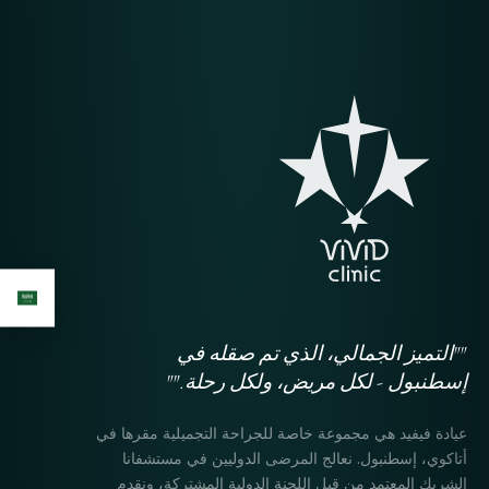
""التميز الجمالي، الذي تم صقله في
إسطنبول - لكل مريض، ولكل رحلة.""
عيادة فيفيد هي مجموعة خاصة للجراحة التجميلية مقرها في
أتاكوي، إسطنبول. نعالج المرضى الدوليين في مستشفانا
الشريك المعتمد من قبل اللجنة الدولية المشتركة، ونقدم