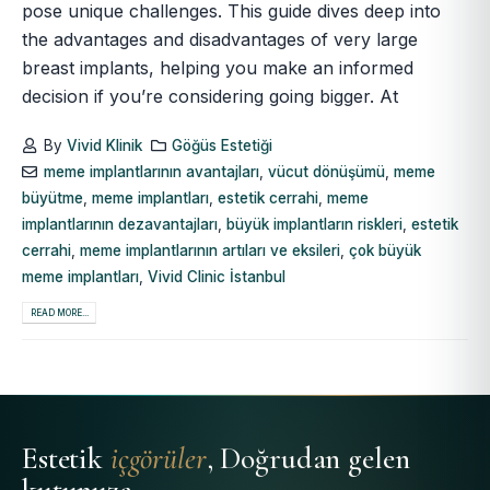
pose unique challenges. This guide dives deep into
the advantages and disadvantages of very large
breast implants, helping you make an informed
decision if you’re considering going bigger. At
By
Vivid Klinik
Göğüs Estetiği
meme implantlarının avantajları
,
vücut dönüşümü
,
meme
büyütme
,
meme implantları
,
estetik cerrahi
,
meme
implantlarının dezavantajları
,
büyük implantların riskleri
,
estetik
cerrahi
,
meme implantlarının artıları ve eksileri
,
çok büyük
meme implantları
,
Vivid Clinic İstanbul
READ MORE...
Estetik
içgörüler
, Doğrudan gelen