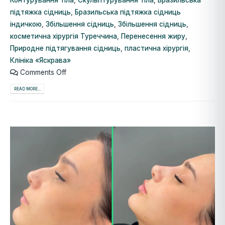
Контурування тіла
,
Скульптурування тіла
,
Бразильська
підтяжка сідниць
,
Бразильська підтяжка сідниць
індичкою
,
Збільшення сідниць
,
Збільшення сідниць
,
косметична хірургія Туреччина
,
Перенесення жиру
,
Природне підтягування сідниць
,
пластична хірургія
,
Клініка «Яскрава»
Comments Off
READ MORE...