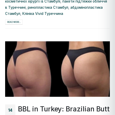
косметичної хірургії в Стамбулі
,
пакети підтяжки обличчя
в Туреччині
,
ринопластика Стамбул
,
абдомінопластика
Стамбул
,
Клініка Vivid Туреччина
READ MORE...
BBL in Turkey: Brazilian Butt
14