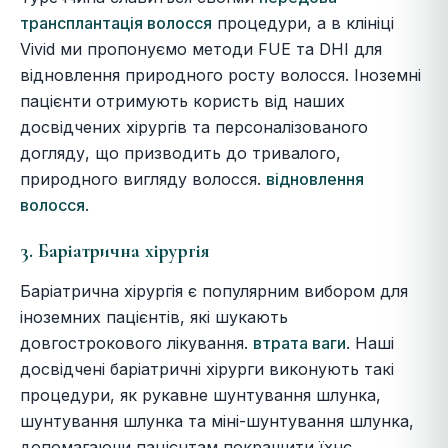
трансплантація волосся
процедури, а в клініці
Vivid ми пропонуємо методи FUE та DHI для
відновлення природного росту волосся. Іноземні
пацієнти отримують користь від наших
досвідчених хірургів та персоналізованого
догляду, що призводить до тривалого,
природного вигляду волосся.
відновлення
волосся
.
3. Баріатрична хірургія
Баріатрична хірургія є популярним вибором для
іноземних пацієнтів, які шукають
довгострокового лікування.
втрата ваги
. Наші
досвідчені баріатричні хірурги виконують такі
процедури, як рукавне шунтування шлунка,
шунтування шлунка та міні-шунтування шлунка,
допомагаючи пацієнтам покращити їхнє