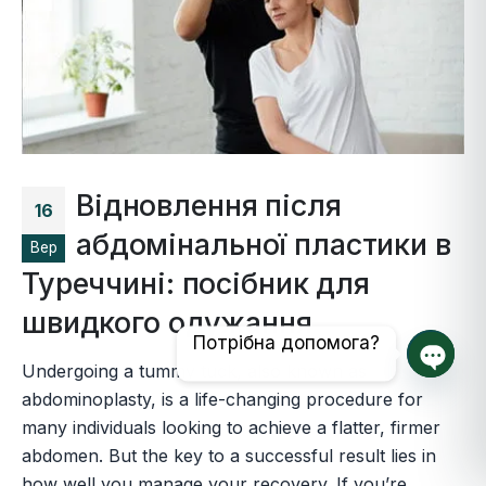
Відновлення після
16
абдомінальної пластики в
Вер
Туреччині: посібник для
швидкого одужання
Потрібна допомога?
Undergoing a tummy tuck, also known as
Відкр
abdominoplasty, is a life-changing procedure for
many individuals looking to achieve a flatter, firmer
abdomen. But the key to a successful result lies in
how well you manage your recovery. If you’re