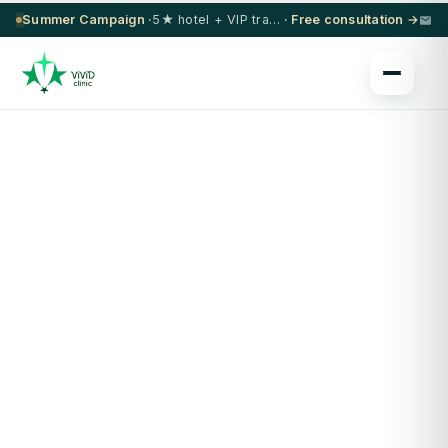
Summer Campaign ·
5★ hotel + VIP transfer on select procedures
· Free consultation →