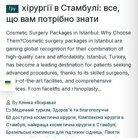
хірургії в Стамбулі: все,
Гру
що вам потрібно знати
Cosmetic Surgery Packages in Istanbul: Why Choose
Them?Cosmetic surgery packages in Istanbul are
gaining global recognition for their combination of
high-quality care and affordability. Istanbul, Turkey,
has become a leading destination for patients seeking
advanced procedures, thanks to its skilled surgeons,
state-of-the-art facilities, and comprehensive
services. From facelifts and rhinoplasty...
By
Клініка «Яскрава»
Медичний туризм
,
Здоров'я та благополуччя
доступна косметична хірургія
,
Комплексна хірургія в
Стамбулі
,
найкраща косметична хірургія в Стамбулі
,
Бразильські комплекси для підтяжки сідниць
,
Пакети