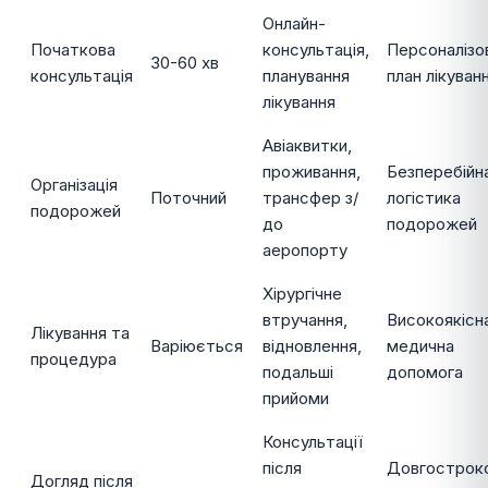
Онлайн-
Початкова
консультація,
Персоналізо
30-60 хв
консультація
планування
план лікуван
лікування
Авіаквитки,
проживання,
Безперебійн
Організація
Поточний
трансфер з/
логістика
подорожей
до
подорожей
аеропорту
Хірургічне
втручання,
Високоякісн
Лікування та
Варіюється
відновлення,
медична
процедура
подальші
допомога
прийоми
Консультації
після
Довгостроко
Догляд після