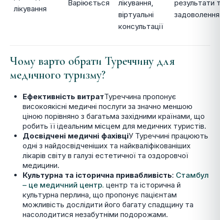
Варіюється
лікування,
результати 
лікування
віртуальні
задоволення
консультації
Чому варто обрати Туреччину для
медичного туризму?
Ефективність витрат
Туреччина пропонує
високоякісні медичні послуги за значно меншою
ціною порівняно з багатьма західними країнами, що
робить її ідеальним місцем для медичних туристів.
Досвідчені медичні фахівці
У Туреччині працюють
одні з найдосвідченіших та найкваліфікованіших
лікарів світу в галузі естетичної та оздоровчої
медицини.
Культурна та історична привабливість
:
Стамбул
– це медичний центр.
центр та історична й
культурна перлина, що пропонує пацієнтам
можливість дослідити його багату спадщину та
насолодитися незабутніми подорожами.