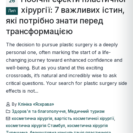
26
хірургії: 7 важливих істин,
Лип
які потрібно знати перед
трансформацією
The decision to pursue plastic surgery is a deeply
personal one, often marking the start of a life-
changing journey toward enhanced confidence and
well-being. But as you stand at this exciting
crossroads, it’s natural and incredibly wise to ask
critical questions. Your search for plastic surgery side
effects is not...
By
Клініка «Яскрава»
Здоров'я та благополуччя
,
Медичний туризм
косметична хірургія
,
вартість косметичної хірургії
,
косметична хірургія Стамбул
,
косметична хірургія
Туреччина
,
безкоштовна консультація пластичного