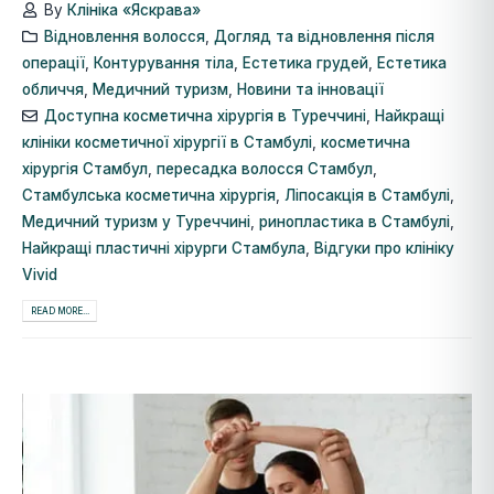
By
Клініка «Яскрава»
Відновлення волосся
,
Догляд та відновлення після
операції
,
Контурування тіла
,
Естетика грудей
,
Естетика
обличчя
,
Медичний туризм
,
Новини та інновації
Доступна косметична хірургія в Туреччині
,
Найкращі
клініки косметичної хірургії в Стамбулі
,
косметична
хірургія Стамбул
,
пересадка волосся Стамбул
,
Стамбулська косметична хірургія
,
Ліпосакція в Стамбулі
,
Медичний туризм у Туреччині
,
ринопластика в Стамбулі
,
Найкращі пластичні хірурги Стамбула
,
Відгуки про клініку
Vivid
READ MORE...