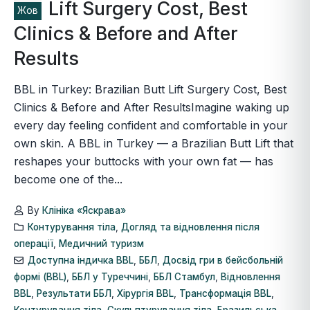
Lift Surgery Cost, Best
Жов
Clinics & Before and After
Results
BBL in Turkey: Brazilian Butt Lift Surgery Cost, Best
Clinics & Before and After ResultsImagine waking up
every day feeling confident and comfortable in your
own skin. A BBL in Turkey — a Brazilian Butt Lift that
reshapes your buttocks with your own fat — has
become one of the...
By
Клініка «Яскрава»
Контурування тіла
,
Догляд та відновлення після
операції
,
Медичний туризм
Доступна індичка BBL
,
ББЛ
,
Досвід гри в бейсбольній
формі (BBL)
,
ББЛ у Туреччині
,
ББЛ Стамбул
,
Відновлення
BBL
,
Результати ББЛ
,
Хірургія BBL
,
Трансформація BBL
,