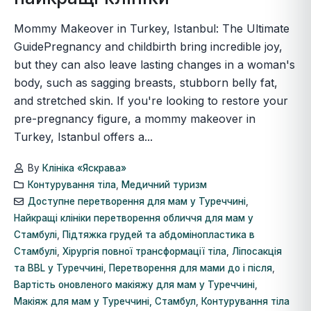
Mommy Makeover in Turkey, Istanbul: The Ultimate
GuidePregnancy and childbirth bring incredible joy,
but they can also leave lasting changes in a woman's
body, such as sagging breasts, stubborn belly fat,
and stretched skin. If you're looking to restore your
pre-pregnancy figure, a mommy makeover in
Turkey, Istanbul offers a...
By
Клініка «Яскрава»
Контурування тіла
,
Медичний туризм
Доступне перетворення для мам у Туреччині
,
Найкращі клініки перетворення обличчя для мам у
Стамбулі
,
Підтяжка грудей та абдомінопластика в
Стамбулі
,
Хірургія повної трансформації тіла
,
Ліпосакція
та BBL у Туреччині
,
Перетворення для мами до і після
,
Вартість оновленого макіяжу для мам у Туреччині
,
Макіяж для мам у Туреччині, Стамбул
,
Контурування тіла