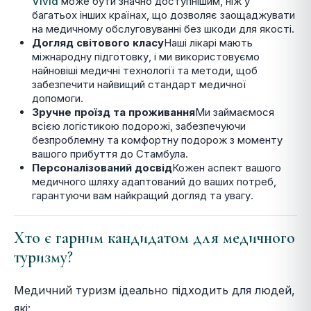
Vivid
може бути значно доступнішим, ніж у
багатьох інших країнах, що дозволяє заощаджувати
на медичному обслуговуванні без шкоди для якості.
Догляд світового класу
Наші лікарі мають
міжнародну підготовку, і ми використовуємо
найновіші медичні технології та методи, щоб
забезпечити найвищий стандарт медичної
допомоги.
Зручне проїзд та проживання
Ми займаємося
всією логістикою подорожі, забезпечуючи
безпроблемну та комфортну подорож з моменту
вашого прибуття до Стамбула.
Персоналізований досвід
Кожен аспект вашого
медичного шляху адаптований до ваших потреб,
гарантуючи вам найкращий догляд та увагу.
Хто є гарним кандидатом для медичного
туризму?
Медичний туризм ідеально підходить для людей,
які: