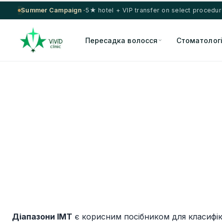
Summer Campaign ·
5★ hotel + VIP transfer on select procedu
Пересадка волосся
Стоматолог
Діапазони ІМТ
є корисним посібником для класифік