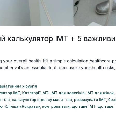
 калькулятор ІМТ + 5 важливих
your overall health. It’s a simple calculation healthcare p
umbers; it’s an essential tool to measure your health risks, 
аріатрична хірургія
улятор ІМТ
,
Категорії ІМТ
,
ІМТ для чоловіків
,
ІМТ для жінок
,
 тіла
,
калькулятор індексу маси тіла
,
розрахувати ІМТ
,
без
ою
,
Клініка «Яскрава»
,
контроль ваги
,
що таке ІМТ
,
що таке 