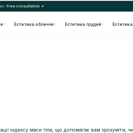
res
· Free consultation →
ія
Естетика обличчя
Естетика грудей
Естетика
ації індексу маси тіла, що допомагає вам зрозуміти, 