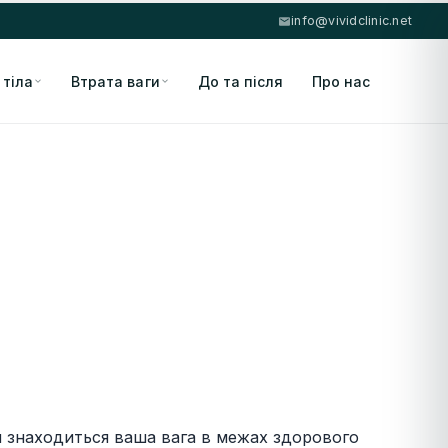
info@vividclinic.net
 тіла
Втрата ваги
До та після
Про нас
чи знаходиться ваша вага в межах здорового