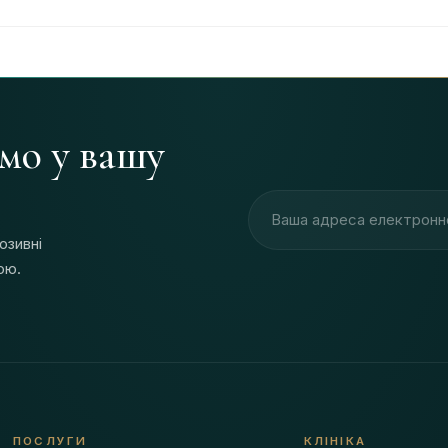
ямо у вашу
Адреса електронної пош
юзивні
ою.
ПОСЛУГИ
КЛІНІКА