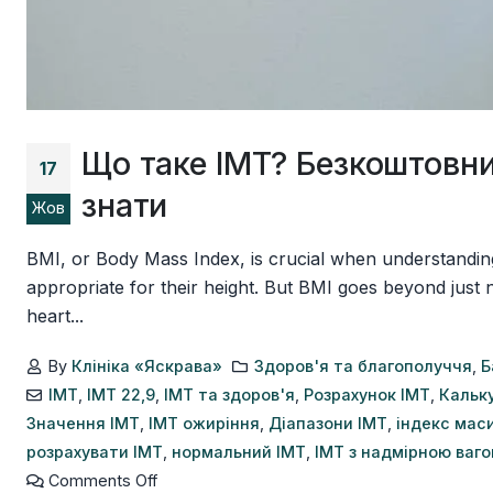
Що таке ІМТ? Безкоштовний
17
знати
Жов
BMI, or Body Mass Index, is crucial when understanding 
appropriate for their height. But BMI goes beyond just n
heart...
By
Клініка «Яскрава»
Здоров'я та благополуччя
,
Б
ІМТ
,
ІМТ 22,9
,
ІМТ та здоров'я
,
Розрахунок ІМТ
,
Кальк
Значення ІМТ
,
ІМТ ожиріння
,
Діапазони ІМТ
,
індекс маси
розрахувати ІМТ
,
нормальний ІМТ
,
ІМТ з надмірною ваг
Comments Off