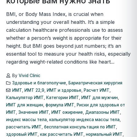
которые вам нужно знать
BMI, or Body Mass Index, is crucial when
understanding your overall health. It’s a simple
calculation healthcare professionals use to assess
whether a person’s weight is appropriate for their
height. But BMI goes beyond just numbers; it’s an
essential tool to measure your health risks, especially
regarding weight-related conditions like heart...
By
Vivid Clinic
Здоровье и благополучие
,
Бариатрическая хирургия
ИМТ
,
ИМТ 22,9
,
ИМТ и здоровье
,
Расчет ИМТ
,
Калькулятор ИМТ
,
Категории ИМТ
,
ИМТ для мужчин
,
ИМТ для женщин
,
формула ИМТ
,
Риски для здоровья от
ИМТ
,
Значение ИМТ
,
ИМТ ожирение
,
Диапазоны ИМТ
,
индекс массы тела
,
калькулятор индекса массы тела
,
рассчитать ИМТ
,
бесплатная консультация по ИМТ
,
здоровый ИМТ
,
как рассчитать ИМТ
,
нормальный ИМТ
,