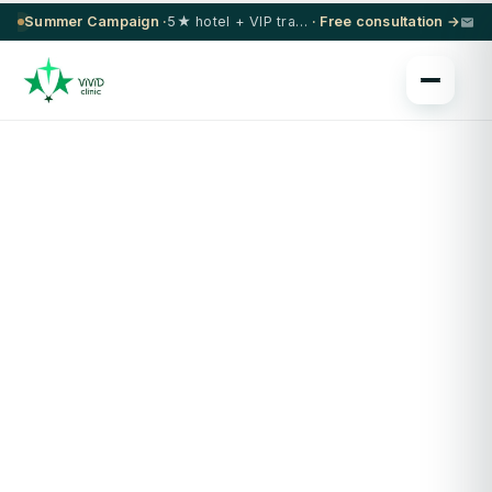
Summer Campaign ·
5★ hotel + VIP transfer on select procedures
· Free consultation →