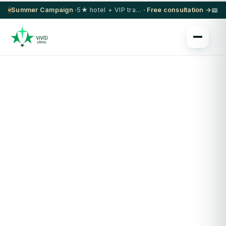
Summer Campaign ·
5★ hotel + VIP transfer on select procedures
· Free consultation →