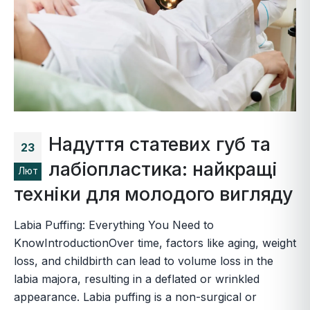
Надуття статевих губ та
23
лабіопластика: найкращі
Лют
техніки для молодого вигляду
Labia Puffing: Everything You Need to
KnowIntroductionOver time, factors like aging, weight
loss, and childbirth can lead to volume loss in the
labia majora, resulting in a deflated or wrinkled
appearance. Labia puffing is a non-surgical or