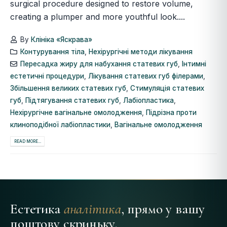
surgical procedure designed to restore volume,
creating a plumper and more youthful look....
By
Клініка «Яскрава»
Контурування тіла
,
Нехірургічні методи лікування
Пересадка жиру для набухання статевих губ
,
Інтимні
естетичні процедури
,
Лікування статевих губ філерами
,
Збільшення великих статевих губ
,
Стимуляція статевих
губ
,
Підтягування статевих губ
,
Лабіопластика
,
Нехірургічне вагінальне омолодження
,
Підрізна проти
клиноподібної лабіопластики
,
Вагінальне омолодження
READ MORE...
Естетика
аналітика
, прямо у вашу
поштову скриньку.