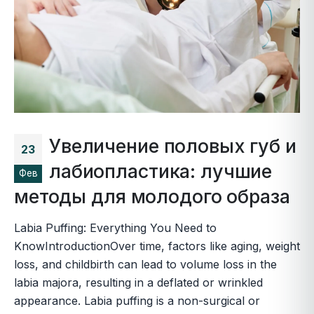
Увеличение половых губ и
23
лабиопластика: лучшие
Фев
методы для молодого образа
Labia Puffing: Everything You Need to
KnowIntroductionOver time, factors like aging, weight
loss, and childbirth can lead to volume loss in the
labia majora, resulting in a deflated or wrinkled
appearance. Labia puffing is a non-surgical or