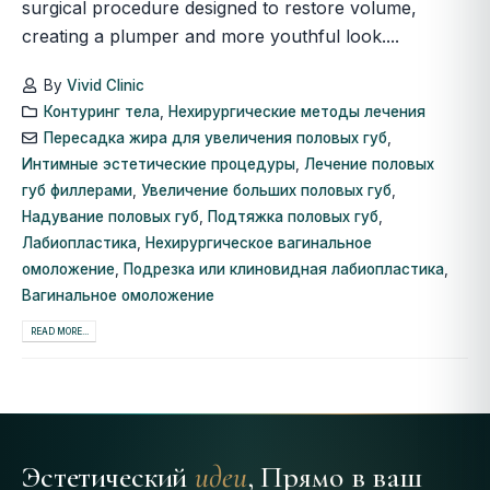
surgical procedure designed to restore volume,
creating a plumper and more youthful look....
By
Vivid Clinic
Контуринг тела
,
Нехирургические методы лечения
Пересадка жира для увеличения половых губ
,
Интимные эстетические процедуры
,
Лечение половых
губ филлерами
,
Увеличение больших половых губ
,
Надувание половых губ
,
Подтяжка половых губ
,
Лабиопластика
,
Нехирургическое вагинальное
омоложение
,
Подрезка или клиновидная лабиопластика
,
Вагинальное омоложение
READ MORE...
Эстетический
идеи
, Прямо в ваш