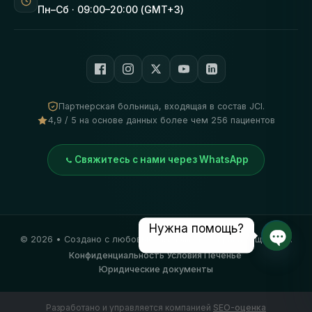
Пн–Сб · 09:00–20:00 (GMT+3)
Партнерская больница, входящая в состав JCI.
4,9 / 5 на основе данных более чем 256 пациентов
Свяжитесь с нами через WhatsApp
Нужна помощь?
©
2026
• Создано с любовью
Vivid Clinic
. Все права защищены.
Откры
Конфиденциальность
·
Условия
·
Печенье
·
Юридические документы
Разработано и управляется компанией
SEO-оценка