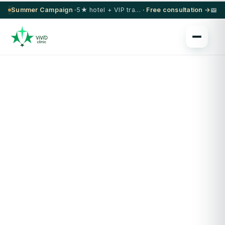
Summer Campaign ·
5★ hotel + VIP transfer on select procedures
· Free consultation →