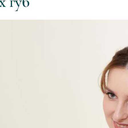
х губ