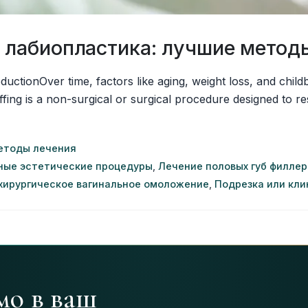
и лабиопластика: лучшие метод
ctionOver time, factors like aging, weight loss, and childb
uffing is a non-surgical or surgical procedure designed to
етоды лечения
ные эстетические процедуры
,
Лечение половых губ филле
хирургическое вагинальное омоложение
,
Подрезка или кл
мо в ваш