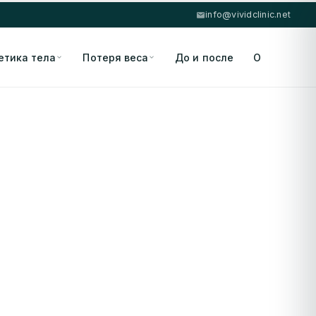
info@vividclinic.net
етика тела
Потеря веса
До и после
О