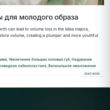
ы для молодого образа
irth can lead to volume loss in the labia majora,
 restore volume, creating a plumper and more youthful
рами
,
Увеличение больших половых губ
,
Надувание
иновидная лабиопластика
,
Вагинальное омоложение
READ MORE...