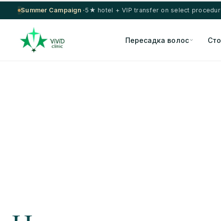
Summer Campaign ·
5★ hotel + VIP transfer on select procedu
Пересадка волос
Сто