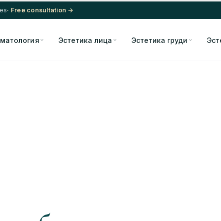
res
· Free consultation →
матология
Эстетика лица
Эстетика груди
Эст