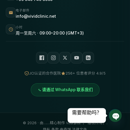
电子邮件
info@vividclinic.net
小时
周一至周六 · 09:00–20:00 (GMT+3)
JCI认证的合作医院
256+ 位患者评分 4.9/5
请通过 WhatsApp 联系我们
需要帮助吗？
©
2026
· 由……精心制作
Vivid诊所
. 。 版权所有。.
打开聊
隐私
·
条款
·
曲奇饼
·
法律文件