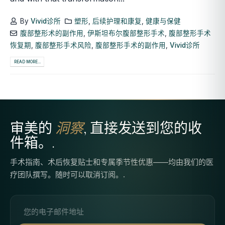
By
Vivid诊所
塑形
,
后续护理和康复
,
健康与保健
腹部整形术的副作用
,
伊斯坦布尔腹部整形手术
,
腹部整形手术
恢复期
,
腹部整形手术风险
,
腹部整形手术的副作用
,
Vivid诊所
READ MORE...
审美的
洞察
, 直接发送到您的收
件箱。.
手术指南、术后恢复贴士和专属季节性优惠——均由我们的医
疗团队撰写。随时可以取消订阅。.
电子邮件