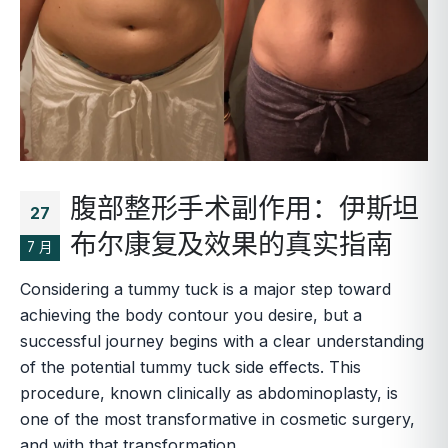
腹部整形手术副作用：伊斯坦
27
布尔康复及效果的真实指南
7 月
Considering a tummy tuck is a major step toward
achieving the body contour you desire, but a
successful journey begins with a clear understanding
of the potential tummy tuck side effects. This
procedure, known clinically as abdominoplasty, is
one of the most transformative in cosmetic surgery,
and with that transformation...