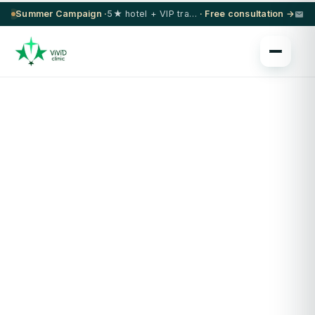
Summer Campaign ·
5★ hotel + VIP transfer on select procedures
· Free consultation →