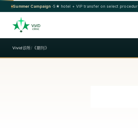
Summer Campaign ·
5★ hotel + VIP transfer on select procedu
Vivid诊所
/
《期刊》