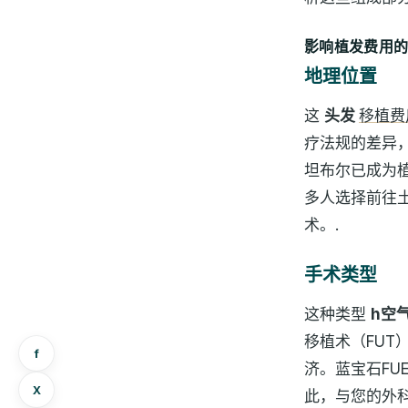
影响植发费用
地理位置
这
头发
移植费
疗法规的差异
坦布尔已成为
多人选择前往
术。.
手术类型
这种类型
h
空
移植术（FUT
f
济。蓝宝石FU
X
此，与您的外