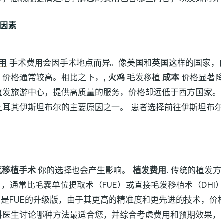
的因素
用
手术费用会因手术地点而异。像美国和英国这样的国家，
，价格通常较高。相比之下，,
火鸡
毛发移植
成本
价格显著
植发旅游中心，提供高质量的服务，价格却远低于西方国家。
土耳其伊斯坦布尔的主要原因之一。
患者选择前往伊斯坦布
气移植手术
你的选择也会产生影响。
植发费用
. 传统的植发
），通常比毛囊单位提取术（FUE）或直接毛发移植术（DHI
E是FUE的升级版，由于其更高的精准度和更先进的技术，价
科医生讨论哪种方法最适合您，并综合考虑费用和预期效果，