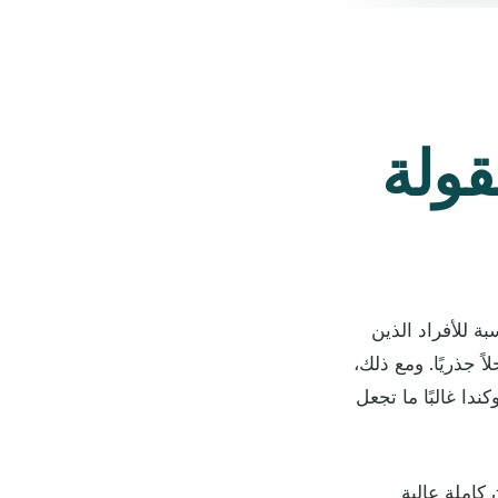
قولة
ة للأفراد الذين
ً جذريًا. ومع ذلك،
دا غالبًا ما تجعل
كاملة عالية