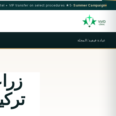
5★ hotel + VIP transfer on select procedures
Summer Campaign ·
عيادة فيفيد
/
المجلة
زراع
تركي