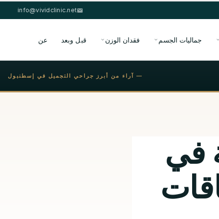
info@vividclinic.net
جماليات الجسم
فقدان الوزن
قبل وبعد
عن
— آراء من أبرز جراحي التجميل في إسطنبول
ة في
اقات