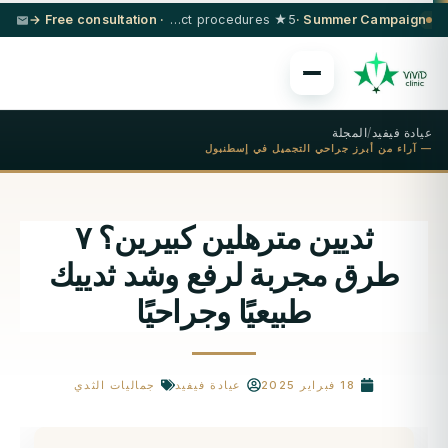
· Free consultation →
5★ hotel + VIP transfer on select procedures
Summer Campaign ·
عيادة فيفيد
/
المجلة
— آراء من أبرز جراحي التجميل في إسطنبول
ثديين مترهلين كبيرين؟ ٧
طرق مجربة لرفع وشد ثدييك
طبيعيًا وجراحيًا
18 فبراير 2025
عيادة فيفيد
جماليات الثدي