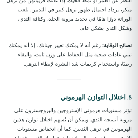
النظر عن العمر أو نمط الحياة. إذا عانت قريباتهن من ترهل
مبكر، يزداد احتمال ظهور ترهل كبير في الثديين. تلعب
الوراثة دورًا هامًا في تحديد مرونة الجلد، وكثافة الثدي،
وشكل الثدي بشكل عام.
نصائح الوقاية:
رغم أنه لا يمكنك تغيير جيناتك، إلا أنه يمكنك
تبني عادات صحية مثل الحفاظ على وزن ثابت، والبقاء
رطبًا، واستخدام كريمات شد البشرة لإبطاء الترهل.
8.
اختلال التوازن الهرموني
تؤثر مستويات هرموني الإستروجين والبروجسترون على
مرونة أنسجة الثدي. ويمكن أن يُسهم اختلال توازن هذين
الهرمونين في ترهل الثديين. كما أن انخفاض مستويات
الإستروجين قد يؤدي إلى انخفاض تماسك الثدي وفقدان