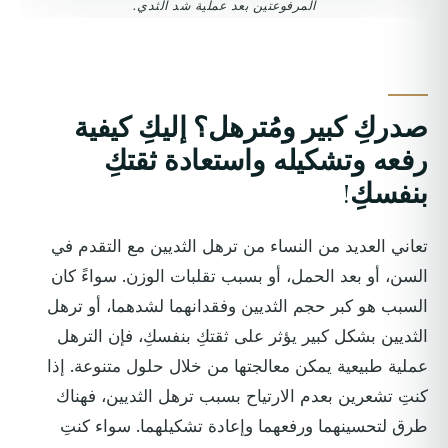
المرفوعتين بعد عملية شد الثدي.
صدركِ كبير ومُترهل؟ إليكِ كيفية
رفعه وتشكيله واستعادة ثقتكِ
بنفسكِ!
تعاني العديد من النساء من ترهل الثديين مع التقدم في
السن، أو بعد الحمل، أو بسبب تقلبات الوزن. سواءً كان
السبب هو كبر حجم الثديين وفقدانهما لشدهما، أو ترهل
الثديين بشكل كبير يؤثر على ثقتكِ بنفسكِ، فإن الترهل
عملية طبيعية يمكن معالجتها من خلال حلول متنوعة. إذا
كنتِ تشعرين بعدم الارتياح بسبب ترهل الثديين، فهناك
طرق لتحسينهما ورفعهما وإعادة تشكيلهما. سواء كنتِ