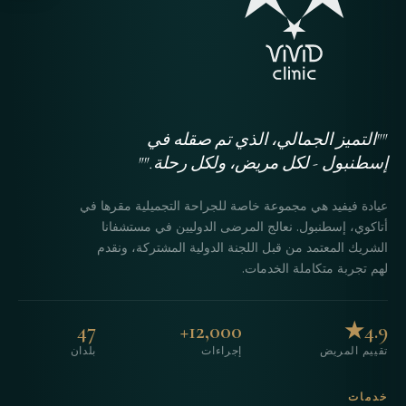
""التميز الجمالي، الذي تم صقله في
إسطنبول - لكل مريض، ولكل رحلة.""
عيادة فيفيد هي مجموعة خاصة للجراحة التجميلية مقرها في
أتاكوي، إسطنبول. نعالج المرضى الدوليين في مستشفانا
الشريك المعتمد من قبل اللجنة الدولية المشتركة، ونقدم
لهم تجربة متكاملة الخدمات.
47
12,000+
4.9★
تقييم المريض
إجراءات
بلدان
خدمات