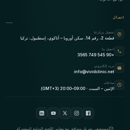
اتصال
تفضل بزيارتنا
قطعة 2، رقم 14، سكن أوروبا – أتاكوي، إسطنبول، تركيا
اتصل بنا
+90 545 749 3565
بريد إلكتروني
info@vividclinic.net
ساعات
الإثنين – السبت · 09:00–20:00 (GMT+3)
مستشفى شريك متوافق مع معايير اللجنة الدولية المشتركة