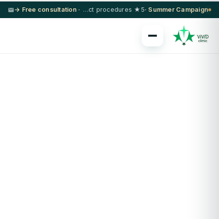
· Free consultation →
5★ hotel + VIP transfer on select procedures
Summer Campaign ·