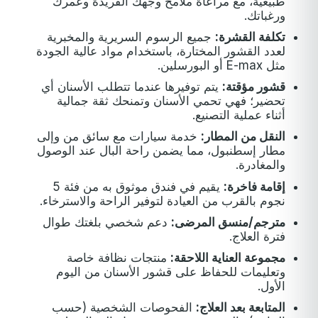
طبيعية، مع مراعاة ملامح وجهك الفريدة وعمرك
ورغباتك.
تكلفة القشرة:
جميع الرسوم السريرية والمخبرية
لعدد القشور المختارة، باستخدام مواد عالية الجودة
مثل E-max أو البورسلين.
قشور مؤقتة:
يتم توفيرها عندما تتطلب الأسنان أي
تحضير؛ فهي تحمي الأسنان وتمنحك ثقة جمالية
أثناء عملية التصنيع.
النقل من المطار:
خدمة سيارات مع سائق من وإلى
مطار إسطنبول، مما يضمن راحة البال عند الوصول
والمغادرة.
إقامة فاخرة:
يقيم في فندق موثوق به من فئة 5
نجوم بالقرب من العيادة لتوفير الراحة والاسترخاء.
مترجم/منسق المرضى:
دعم شخصي بلغتك طوال
فترة العلاج.
مجموعة العناية اللاحقة:
منتجات نظافة خاصة
وتعليمات للحفاظ على قشور الأسنان من اليوم
الأول.
المتابعة بعد العلاج:
الفحوصات الشخصية (حسب