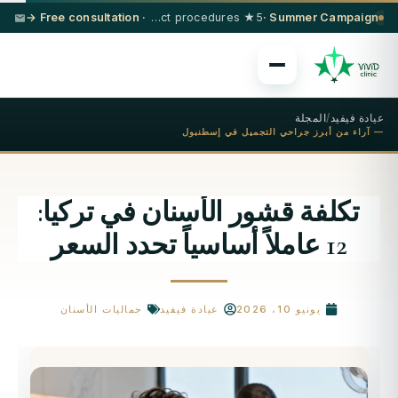
· Free consultation →
5★ hotel + VIP transfer on select procedures
Summer Campaign ·
عيادة فيفيد
/
المجلة
— آراء من أبرز جراحي التجميل في إسطنبول
تكلفة قشور الأسنان في تركيا:
12 عاملاً أساسياً تحدد السعر
يونيو 10، 2026
عيادة فيفيد
جماليات الأسنان