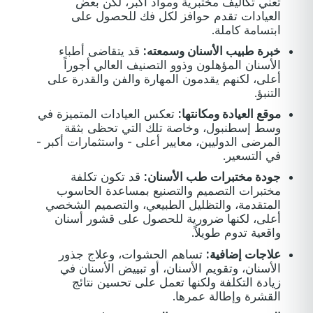
تعني تكاليف مختبرية ومواد أكبر، لكن بعض
العيادات تقدم حوافز لكل فك للحصول على
ابتسامة كاملة.
خبرة طبيب الأسنان وسمعته:
قد يتقاضى أطباء
الأسنان المؤهلون وذوو التصنيف العالي أجوراً
أعلى، لكنهم يقدمون المهارة والفن والقدرة على
التنبؤ.
موقع العيادة ومكانتها:
تعكس العيادات المتميزة في
وسط إسطنبول، وخاصة تلك التي تحظى بثقة
المرضى الدوليين، معايير أعلى - واستثمارات أكبر -
في التسعير.
جودة مختبرات طب الأسنان:
قد تكون تكلفة
مختبرات التصميم والتصنيع بمساعدة الحاسوب
المتقدمة، والتظليل الطبيعي، والتصميم الشخصي
أعلى، لكنها ضرورية للحصول على قشور أسنان
واقعية تدوم طويلاً.
علاجات إضافية:
تساهم الحشوات، وعلاج جذور
الأسنان، وتقويم الأسنان، أو تبييض الأسنان في
زيادة التكلفة ولكنها تعمل على تحسين نتائج
القشرة وإطالة عمرها.