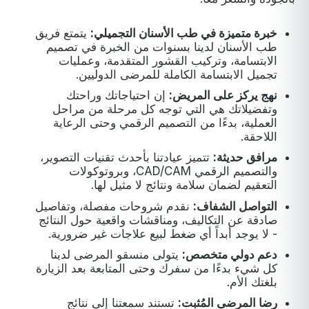
خبرة متميزة في طب الأسنان التجميلي:
يتمتع فريق
طب الأسنان لدينا بسنوات من الخبرة في تصميم
الابتسامة، وتركيب القشور المتقدمة، وعمليات
تجميل الابتسامة الكاملة للمرضى الدوليين.
نهج يركز على المريض:
إن احتياجاتك وراحتك
وتفضيلاتك هي التي توجه كل مرحلة من مراحل
العملية، بدءًا من التصميم الرقمي وحتى الرعاية
اللاحقة.
مرافق حديثة:
تتميز عيادتنا بأحدث تقنيات التصوير،
والتصميم الرقمي CAD/CAM، وبروتوكولات
التعقيم لضمان سلامة ونتائج لا مثيل لها.
التواصل الشفاف:
نقدم شروحات مفصلة، وتفاصيل
صادقة عن التكاليف، ومناقشات واقعية حول النتائج
- لا يوجد أبداً أي ضغط لبيع علاجات غير ضرورية.
دعم دولي متخصص:
يتولى منسقو المرضى لدينا
كل شيء بدءًا من سفرك وحتى المتابعة بعد الزيارة
بلغتك الأم.
رضا المرضى المُثبت:
تستند سمعتنا إلى نتائج