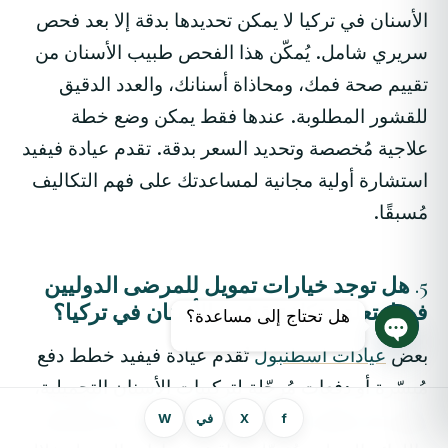
الأسنان في تركيا لا يمكن تحديدها بدقة إلا بعد فحص
سريري شامل. يُمكّن هذا الفحص طبيب الأسنان من
تقييم صحة فمك، ومحاذاة أسنانك، والعدد الدقيق
للقشور المطلوبة. عندها فقط يمكن وضع خطة
علاجية مُخصصة وتحديد السعر بدقة. تقدم عيادة فيفيد
استشارة أولية مجانية لمساعدتك على فهم التكاليف
مُسبقًا.
5. هل توجد خيارات تمويل للمرضى الدوليين
فيما يتعلق بتكلفة قشور الأسنان في تركيا؟
هل تحتاج إلى مساعدة؟
بعض
عيادات اسطنبول
تُقدم عيادة فيفيد خطط دفع
دردشة مفتوحة
مُيسّرة أو دفعات مُرحّلة لتركيبات الأسنان التجميلية،
ولكن قد تختلف الخيارات المتاحة حسب بلد إقامتك
f
X
في
W