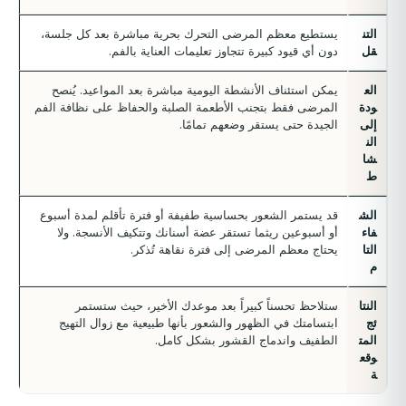
التن
يستطيع معظم المرضى التحرك بحرية مباشرة بعد كل جلسة،
قل
دون أي قيود كبيرة تتجاوز تعليمات العناية بالفم.
الع
يمكن استئناف الأنشطة اليومية مباشرة بعد المواعيد. يُنصح
ودة
المرضى فقط بتجنب الأطعمة الصلبة والحفاظ على نظافة الفم
إلى
الجيدة حتى يستقر وضعهم تمامًا.
الن
شا
ط
الش
قد يستمر الشعور بحساسية طفيفة أو فترة تأقلم لمدة أسبوع
فاء
أو أسبوعين ريثما تستقر عضة أسنانك وتتكيف الأنسجة. ولا
التا
يحتاج معظم المرضى إلى فترة نقاهة تُذكر.
م
النتا
ستلاحظ تحسناً كبيراً بعد موعدك الأخير، حيث ستستمر
ئج
ابتسامتك في الظهور والشعور بأنها طبيعية مع زوال التهيج
المت
الطفيف واندماج القشور بشكل كامل.
وقع
ة