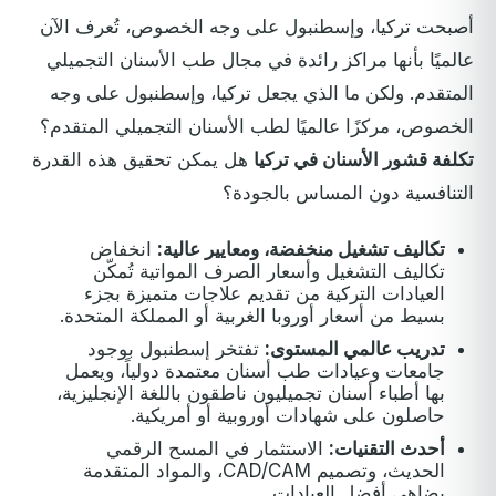
أصبحت تركيا، وإسطنبول على وجه الخصوص، تُعرف الآن
عالميًا بأنها مراكز رائدة في مجال طب الأسنان التجميلي
المتقدم. ولكن ما الذي يجعل تركيا، وإسطنبول على وجه
الخصوص، مركزًا عالميًا لطب الأسنان التجميلي المتقدم؟
تكلفة قشور الأسنان في تركيا
هل يمكن تحقيق هذه القدرة
التنافسية دون المساس بالجودة؟
تكاليف تشغيل منخفضة، ومعايير عالية:
انخفاض
تكاليف التشغيل وأسعار الصرف المواتية تُمكّن
العيادات التركية من تقديم علاجات متميزة بجزء
بسيط من أسعار أوروبا الغربية أو المملكة المتحدة.
تدريب عالمي المستوى:
تفتخر إسطنبول بوجود
جامعات وعيادات طب أسنان معتمدة دولياً، ويعمل
بها أطباء أسنان تجميليون ناطقون باللغة الإنجليزية،
حاصلون على شهادات أوروبية أو أمريكية.
أحدث التقنيات:
الاستثمار في المسح الرقمي
الحديث، وتصميم CAD/CAM، والمواد المتقدمة
يضاهي أفضل العيادات.