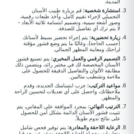
المدينة.
استشارة شخصية:
قم بزيارة طبيب الأسنان
التجميلي لإجراء تقييم كامل، وأخذ طبعات رقمية،
وصور أشعة سينية، وتصميم ابتسامة ثلاثية الأبعاد -
لا يتم ترك أي تفاصيل للصدفة.
زيارة تحضيرية:
يتم إجراء تحضير بسيط لأسنانك
(حسب الحاجة)، وغالبًا ما يتم وضع قشور مؤقتة
لراحتك ومعاينة المظهر الجمالي.
التصميم الرقمي والعمل المخبري:
يتم تصنيع قشور
الأسنان المخصصة لك في مختبر رائد، ويتضمن ذلك
مطابقة الألوان والتفاصيل الدقيقة للحصول على
ملاءمة وتشطيب مثاليين.
مواعيد التركيب:
جرب ابتسامتك الجديدة، وقدم
ملاحظاتك، واحصل على أي تعديلات لتحسين الراحة
والمظهر.
الترتيب النهائي:
بمجرد الموافقة على المقاس، يتم
تثبيت قشور الأسنان الدائمة بشكل آمن للحصول
على نتائج تدوم طويلاً.
الرعاية اللاحقة والمغادرة:
يتم توفير فحص شامل
وتعليمات مفصلة للعناية اللاحقة ودعم عن بعد قبل