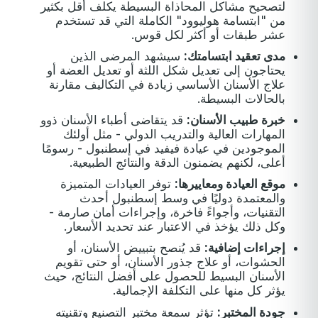
لتصحيح مشاكل المحاذاة البسيطة يكلف أقل بكثير
من "ابتسامة هوليوود" الكاملة التي قد تستخدم
عشر طبقات أو أكثر لكل قوس.
مدى تعقيد ابتسامتك:
سيشهد المرضى الذين
يحتاجون إلى تعديل شكل اللثة أو تعديل العضة أو
علاج الأسنان الأساسي زيادة في التكاليف مقارنة
بالحالات البسيطة.
خبرة طبيب الأسنان:
قد يتقاضى أطباء الأسنان ذوو
المهارات العالية والتدريب الدولي - مثل أولئك
الموجودين في عيادة فيفيد في إسطنبول - رسومًا
أعلى، لكنهم يضمنون الدقة والنتائج الطبيعية.
موقع العيادة ومعاييرها:
توفر العيادات المتميزة
والمعتمدة دوليًا في وسط إسطنبول أحدث
التقنيات، وأجواءً فاخرة، وإجراءات أمان صارمة -
وكل ذلك يؤخذ في الاعتبار عند تحديد الأسعار.
إجراءات إضافية:
قد يُنصح بتبييض الأسنان، أو
الحشوات، أو علاج جذور الأسنان، أو حتى تقويم
الأسنان البسيط للحصول على أفضل النتائج، حيث
يؤثر كل منها على التكلفة الإجمالية.
جودة المختبر:
تؤثر سمعة مختبر التصنيع وتقنيته