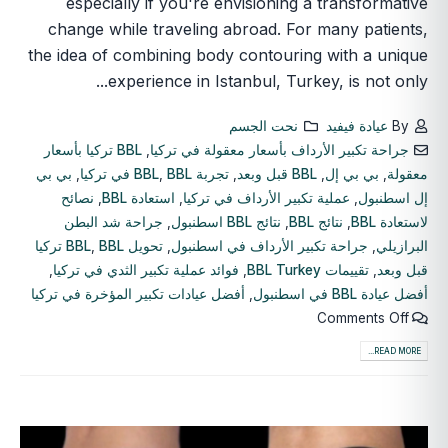
especially if you're envisioning a transformative
change while traveling abroad. For many patients,
the idea of combining body contouring with a unique
experience in Istanbul, Turkey, is not only...
By
عيادة فيفيد
نحت الجسم
جراحة تكبير الأرداف بأسعار معقولة في تركيا
,
BBL تركيا بأسعار
معقولة
,
بي بي إل
,
BBL قبل وبعد
,
تجربة BBL
BBL في تركيا
,
,
بي بي
إل اسطنبول
,
عملية تكبير الأرداف في تركيا
,
استعادة BBL
,
نصائح
لاستعادة BBL
,
نتائج BBL
,
نتائج BBL اسطنبول
,
جراحة شد البطن
البرازيلي
,
جراحة تكبير الأرداف في اسطنبول
,
تحويل BBL
,
BBL تركيا
قبل وبعد
,
تقييمات BBL Turkey
,
فوائد عملية تكبير الثدي في تركيا
,
أفضل عيادة BBL في اسطنبول
,
أفضل عيادات تكبير المؤخرة في تركيا
Comments Off
READ MORE...