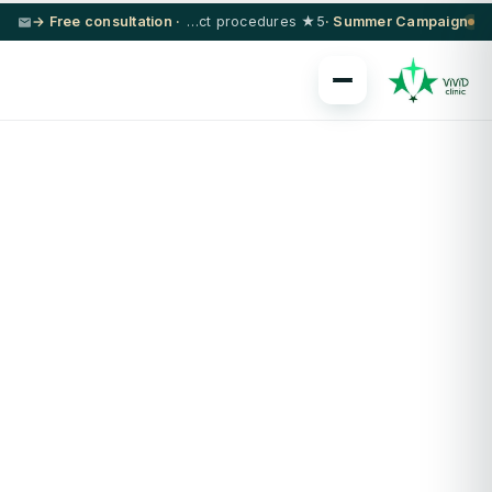
· Free consultation →
5★ hotel + VIP transfer on select procedures
Summer Campaign ·