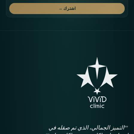
اشترك →
""التميز الجمالي، الذي تم صقله في