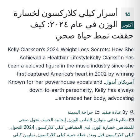
أسرار كيلي كلاركسون لخسارة
14
الوزن في عام ٢٠٢٤: كيف
أكتوبر
حققت نمط حياة صحي
Kelly Clarkson’s 2024 Weight Loss Secrets: How She
Achieved a Healthier LifestyleKelly Clarkson has
been a beloved figure in the music industry since she
first captured America’s heart in 2002 by winning
أمريكان أيدول
. Known for her powerhouse vocals and
down-to-earth personality, Kelly has always
embraced her body, advocating...
By
عيادة فيفيد
جراحة السمنة
نظام غذائي متوازن لإنقاص الوزن
,
إيجابية الجسد
,
تحول صحي
للمشاهير
,
خسارة الوزن لدى المشاهير
,
كيلي كلاركسون 2024 التحول
,
كيلي كلاركسون قبل وبعد
,
خطة حمية كيلي كلاركسون
,
تمارين كيلي