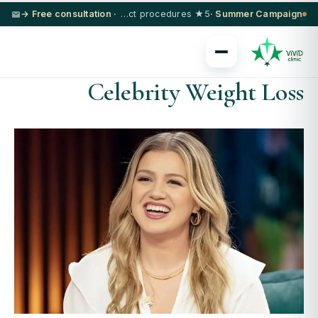
· Free consultation →
5★ hotel + VIP transfer on select procedures
Summer Campaign ·
Celebrity Weight Loss